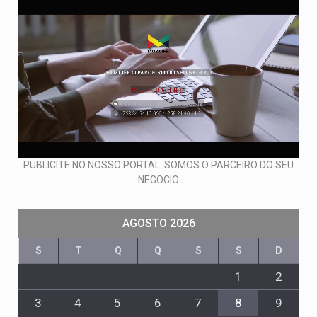
PUBLICITE NO NOSSO PORTAL: SOMOS O PARCEIRO DO SEU
NEGOCIO
AGOSTO 2026
S
T
Q
Q
S
S
D
1
2
3
4
5
6
7
8
9