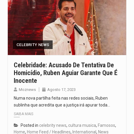
CELEBRITY NEWS
Celebridade: Acusado De Tentativa De
Homicídio, Ruben Aguiar Garante Que É
Inocente
Moznews
Agosto 17, 2023
Numa nova partilha feita nas redes sociais, Ruben
sublinha que acredita que a justiça irá apurar toda…
SAIBA MAIS
Posted in
celebrity news
,
cultura musica
,
Famosos
,
Home
,
Home Feed / Headlines
,
International
,
News