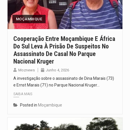
Um dos casos mais graves envolveu a residência de Sam…
A cidade de Bunia, capital da província de Ituri, tornou-se…
MOÇAMBIQUE
O Senado dos Estados Unidos aprovou, no dia 7 de…
Cooperação Entre Moçambique E África
Do Sul Leva À Prisão De Suspeitos No
Legislação, renomeada em homenagem ao falecido senador Lindsey Graham, foi…
Assassinato De Casal No Parque
A nova legislação estabelece um prazo de 180 dias para…
Nacional Kruger
Moznews
Junho 4, 2026
A investigação sobre o assassinato de Dina Marais (73)
e Ernst Marais (71) no Parque Nacional Kruger…
SAIBA MAIS
Posted in
Moçambique