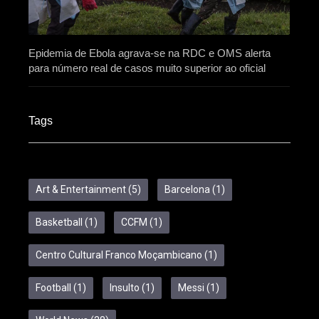
Epidemia de Ebola agrava-se na RDC e OMS alerta
para número real de casos muito superior ao oficial
Tags
Art & Entertainment
(5)
Barcelona
(1)
Basketball
(1)
CCFM
(1)
Centro Cultural Franco Moçambicano
(1)
Football
(1)
Insulto
(1)
Messi
(1)