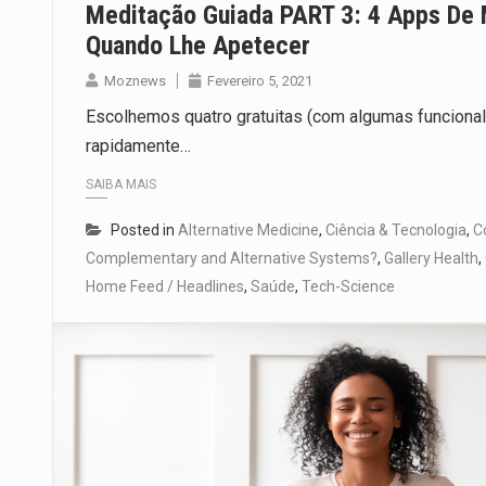
Meditação Guiada PART 3: 4 Apps De 
Quando Lhe Apetecer
Moznews
Fevereiro 5, 2021
Escolhemos quatro gratuitas (com algumas funcional
rapidamente…
SAIBA MAIS
Posted in
Alternative Medicine
,
Ciência & Tecnologia
,
C
Complementary and Alternative Systems?
,
Gallery Health
,
Home Feed / Headlines
,
Saúde
,
Tech-Science