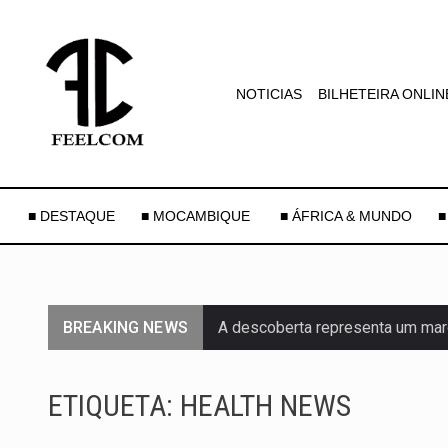
NOTICIAS
BILHETEIRA ONLIN
■ DESTAQUE
■ MOCAMBIQUE
■ ÁFRICA & MUNDO
■
BREAKING NEWS
A descoberta representa um mar
Segundo as autoridades canadian
ETIQUETA:
HEALTH NEWS
De acordo com as autoridades d