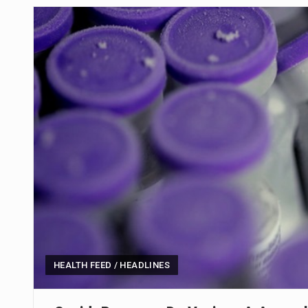
Um dos casos mais graves envol
A cidade de Bunia, capital da prov
O pagamento marca o desfecho
O programa, cuja implementação 
A nova legislação estabelece um
O Departamento de Estado norte
A final coloca frente a frente d
HEALTH FEED / HEADLINES