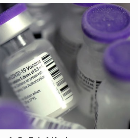
veu a residência de Sam…
íncia de Ituri, tornou-se…
 de um dos processos mais…
está prevista entre abril de 2026…
 prazo de 180 dias para…
-americano confirmou que cidadãos dos Estados…
uas equipas que chegaram…