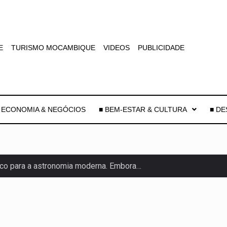
E
TURISMO MOCAMBIQUE
VIDEOS
PUBLICIDADE
 ECONOMIA & NEGÓCIOS
■ BEM-ESTAR & CULTURA
■ D
co para a astronomia moderna. Embora…
as, mais de 200 incêndios florestais continuam…
e saúde da Faixa de…