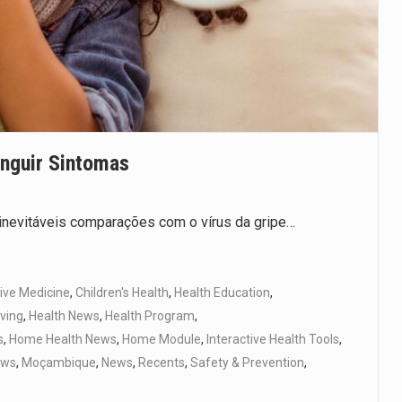
inguir Sintomas
inevitáveis comparações com o vírus da gripe…
ive Medicine
,
Children's Health
,
Health Education
,
iving
,
Health News
,
Health Program
,
s
,
Home Health News
,
Home Module
,
Interactive Health Tools
,
ews
,
Moçambique
,
News
,
Recents
,
Safety & Prevention
,