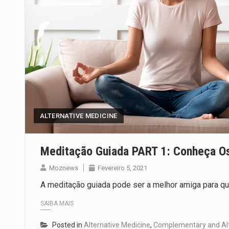
ALTERNATIVE MEDICINE
Meditação Guiada PART 1: Conheça Os
Moznews
Fevereiro 5, 2021
A meditação guiada pode ser a melhor amiga para quem
SAIBA MAIS
Posted in
Alternative Medicine
,
Complementary and Alt