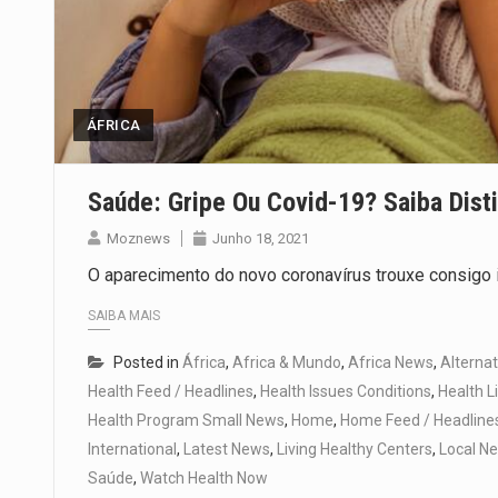
ÁFRICA
Saúde: Gripe Ou Covid-19? Saiba Dist
Moznews
Junho 18, 2021
O aparecimento do novo coronavírus trouxe consigo 
SAIBA MAIS
Posted in
África
,
Africa & Mundo
,
Africa News
,
Alternat
Health Feed / Headlines
,
Health Issues Conditions
,
Health L
Health Program Small News
,
Home
,
Home Feed / Headline
International
,
Latest News
,
Living Healthy Centers
,
Local N
Saúde
,
Watch Health Now