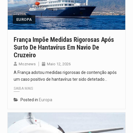
O pagamento marca o desfecho de um dos processos mais…
O programa, cuja implementação está prevista entre abril de 2026…
EUROPA
A nova legislação estabelece um prazo de 180 dias para…
França Impõe Medidas Rigorosas Após
Surto De Hantavírus Em Navio De
O Departamento de Estado norte-americano confirmou que cidadãos dos Estados…
Cruzeiro
A final coloca frente a frente duas equipas que chegaram…
Moznews
Maio 12, 2026
A França adotou medidas rigorosas de contenção após
um caso positivo de hantavírus ter sido detetado…
SAIBA MAIS
Posted in
Europa