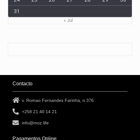
31
« Jul
Contacto
v. Romao Fernandes Farinha, n 376
+258 21 40 14 21
info@moz.life
Pagamentos Online