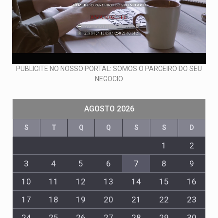
PUBLICITE NO NOSSO PORTAL: SOMOS O PARCEIRO DO SEU
NEGOCIO
AGOSTO 2026
S
T
Q
Q
S
S
D
1
2
3
4
5
6
7
8
9
10
11
12
13
14
15
16
17
18
19
20
21
22
23
24
25
26
27
28
29
30