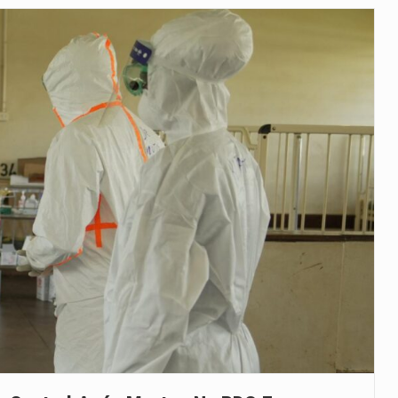
as, mais de 200 incêndios florestais continuam…
e saúde da Faixa de…
veu a residência de Sam…
íncia de Ituri, tornou-se…
rovou, no dia 7 de…
agem ao falecido senador Lindsey Graham, foi…
 prazo de 180 dias para…