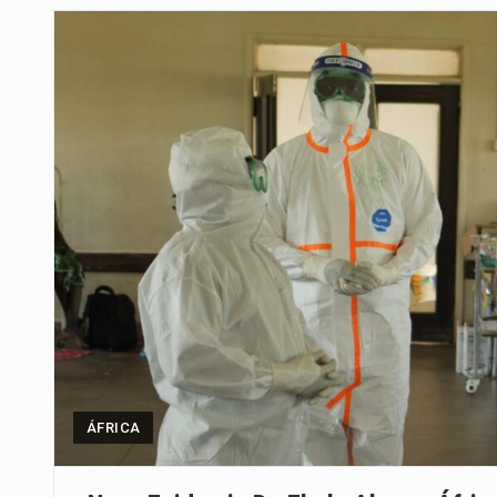
Segundo as autoridades canadian
De acordo com as autoridades d
Um dos casos mais graves envol
A cidade de Bunia, capital da prov
O Senado dos Estados Unidos ap
Legislação, renomeada em homen
A nova legislação estabelece um
ÁFRICA