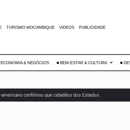
E
TURISMO MOCAMBIQUE
VIDEOS
PUBLICIDADE
 ECONOMIA & NEGÓCIOS
■ BEM-ESTAR & CULTURA
■ D
-americano confirmou que cidadãos dos Estados…
uas equipas que chegaram…
co para a astronomia moderna. Embora…