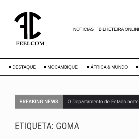
NOTICIAS
BILHETEIRA ONLIN
■ DESTAQUE
■ MOCAMBIQUE
■ ÁFRICA & MUNDO
■
BREAKING NEWS
O Departamento de Estado norte
A final coloca frente a frente d
ETIQUETA:
GOMA
A descoberta representa um mar