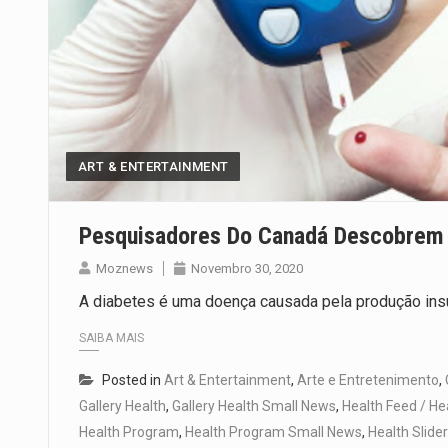
ART & ENTERTAINMENT
Pesquisadores Do Canadá Descobrem 
Moznews
Novembro 30, 2020
A diabetes é uma doença causada pela produção insuf
SAIBA MAIS
Posted in
Art & Entertainment
,
Arte e Entretenimento
,
Gallery Health
,
Gallery Health Small News
,
Health Feed / He
Health Program
,
Health Program Small News
,
Health Slider