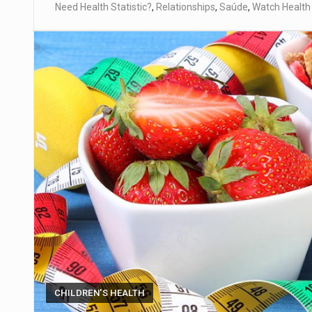
Need Health Statistic?
,
Relationships
,
Saúde
,
Watch Healt
CHILDREN'S HEALTH