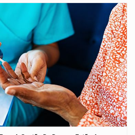
veu a residência de Sam…
íncia de Ituri, tornou-se…
 de um dos processos mais…
está prevista entre abril de 2026…
 prazo de 180 dias para…
-americano confirmou que cidadãos dos Estados…
uas equipas que chegaram…