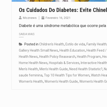
Os Cuidados Do Diabetes: Evite Chine
Moznews
Fevereiro 16, 2021
Diabete é uma síndrome metabólica que ocorre pela f
SAIBA MAIS
Posted in
Children's Health
,
Estilo de vida
,
Family Health
Gallery Health Small News
,
Health Education
,
Health Feed /
Health News
,
Health Policy Reasearch
,
Health Program
,
He
Home Health News
,
Hospitals & Services
,
Interactive Healt
Men's Health
,
Men's Health Guide
,
Need Health Statistic?
,
Nu
saude feminina
,
Top 10 Health Tips for Women
,
Watch Hea
Women's Health
,
Women's Health Guide
,
Women's Health G