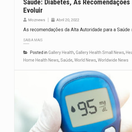
Saude: Diabetes, As Recomendações 
Evoluir
Moznews
Abril 20, 2022
As recomendações da Alta Autoridade para a Saúde 
SAIBA MAIS
Posted in
Gallery Health
,
Gallery Health Small News
,
Hea
Home Health News
,
Saúde
,
World News
,
Worldwide News