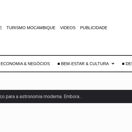
E
TURISMO MOCAMBIQUE
VIDEOS
PUBLICIDADE
 ECONOMIA & NEGÓCIOS
■ BEM-ESTAR & CULTURA
■ D
co para a astronomia moderna. Embora…
as, mais de 200 incêndios florestais continuam…
e saúde da Faixa de…