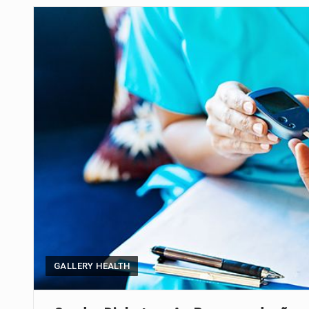
Um dos casos mais graves envol
A cidade de Bunia, capital da prov
O pagamento marca o desfecho
O programa, cuja implementação 
A nova legislação estabelece um
O Departamento de Estado norte
A final coloca frente a frente d
GALLERY HEALTH