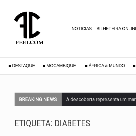
NOTICIAS
BILHETEIRA ONLIN
■ DESTAQUE
■ MOCAMBIQUE
■ ÁFRICA & MUNDO
■
BREAKING NEWS
A descoberta representa um mar
Segundo as autoridades canadian
ETIQUETA:
DIABETES
De acordo com as autoridades d