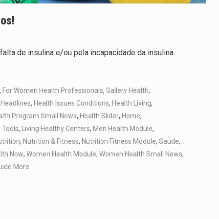
los!
alta de insulina e/ou pela incapacidade da insulina…
,
For Women Health Professionals
,
Gallery Health
,
 Headlines
,
Health Issues Conditions
,
Health Living
,
alth Program Small News
,
Health Slider
,
Home
,
h Tools
,
Living Healthy Centers
,
Men Health Module
,
trition
,
Nutrition & Fitness
,
Nutrition Fitness Module
,
Saúde
,
lth Now
,
Women Health Module
,
Women Health Small News
,
uide More