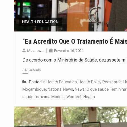
HEALTH EDUCATION
“Eu Acredito Que O Tratamento É Mais
Moznews
Fevereiro 16, 2021
De acordo com o Ministério da Saúde, dezassete m
SAIBA MAIS
Posted in
Health Education
,
Health Policy Reasearch
,
Ho
Moçambique
,
National News
,
News
,
O que saude Feminina
saude feminina Module
,
Women's Health