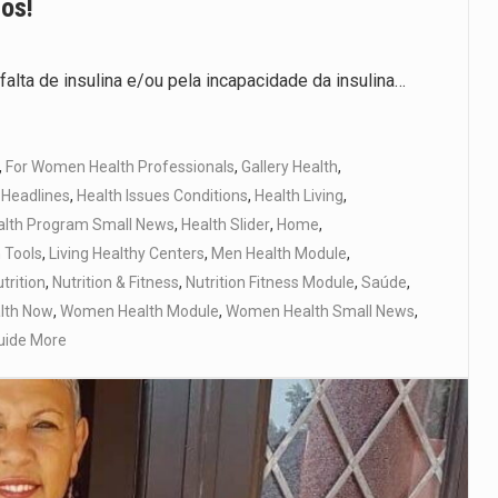
los!
alta de insulina e/ou pela incapacidade da insulina…
,
For Women Health Professionals
,
Gallery Health
,
 Headlines
,
Health Issues Conditions
,
Health Living
,
alth Program Small News
,
Health Slider
,
Home
,
h Tools
,
Living Healthy Centers
,
Men Health Module
,
trition
,
Nutrition & Fitness
,
Nutrition Fitness Module
,
Saúde
,
lth Now
,
Women Health Module
,
Women Health Small News
,
uide More