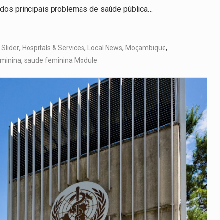
 dos principais problemas de saúde pública…
 Slider
,
Hospitals & Services
,
Local News
,
Moçambique
,
eminina
,
saude feminina Module