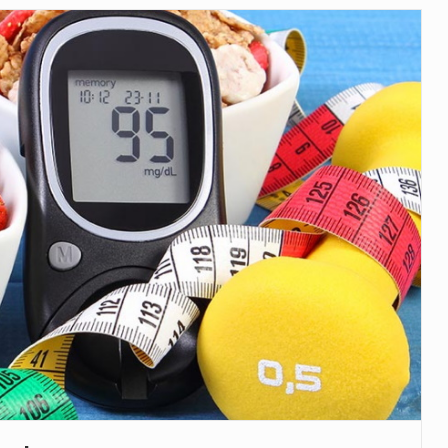
veu a residência de Sam…
íncia de Ituri, tornou-se…
 de um dos processos mais…
está prevista entre abril de 2026…
 prazo de 180 dias para…
-americano confirmou que cidadãos dos Estados…
uas equipas que chegaram…