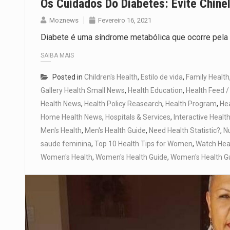
Os Cuidados Do Diabetes: Evite Chine
Moznews
Fevereiro 16, 2021
Diabete é uma síndrome metabólica que ocorre pela f
SAIBA MAIS
Posted in
Children's Health
,
Estilo de vida
,
Family Health
Gallery Health Small News
,
Health Education
,
Health Feed /
Health News
,
Health Policy Reasearch
,
Health Program
,
He
Home Health News
,
Hospitals & Services
,
Interactive Healt
Men's Health
,
Men's Health Guide
,
Need Health Statistic?
,
Nu
saude feminina
,
Top 10 Health Tips for Women
,
Watch Hea
Women's Health
,
Women's Health Guide
,
Women's Health G