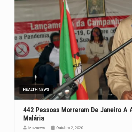
HEALTH NEWS
442 Pessoas Morreram De Janeiro A
Malária
Moznews
Outubro 2, 2020