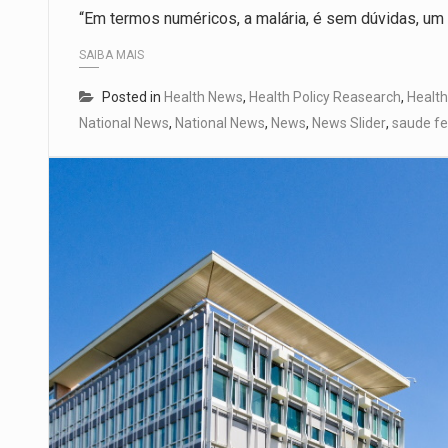
“Em termos numéricos, a malária, é sem dúvidas, um
SAIBA MAIS
Posted in
Health News
,
Health Policy Reasearch
,
Health
National News
,
National News
,
News
,
News Slider
,
saude f