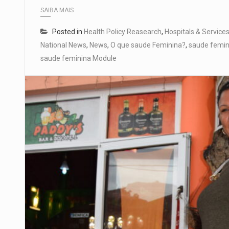
SAIBA MAIS
Posted in
Health Policy Reasearch
,
Hospitals & Service
National News
,
News
,
O que saude Feminina?
,
saude femin
saude feminina Module