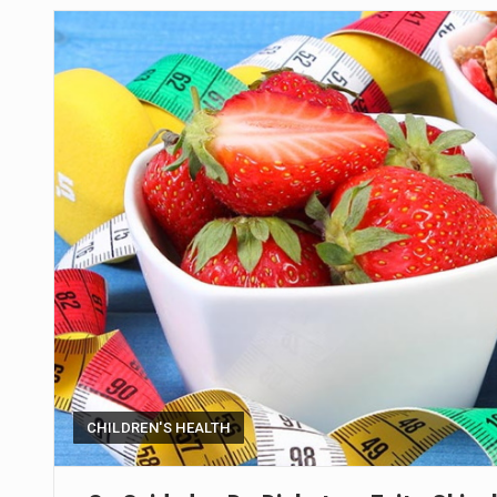
Um dos casos mais graves envol
A cidade de Bunia, capital da prov
O pagamento marca o desfecho
O programa, cuja implementação 
A nova legislação estabelece um
O Departamento de Estado norte
A final coloca frente a frente d
CHILDREN'S HEALTH