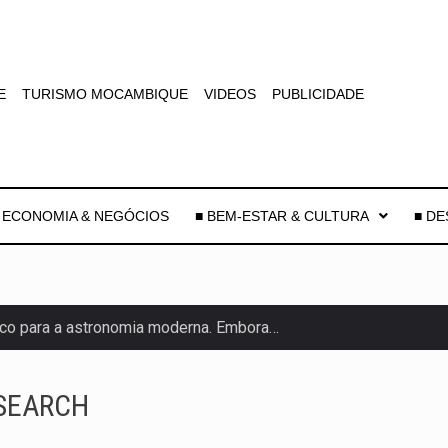
E
TURISMO MOCAMBIQUE
VIDEOS
PUBLICIDADE
 ECONOMIA & NEGÓCIOS
■ BEM-ESTAR & CULTURA
■ D
co para a astronomia moderna. Embora…
as, mais de 200 incêndios florestais continuam…
ASEARCH
e saúde da Faixa de…