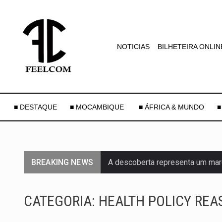
NOTICIAS
BILHETEIRA ONLIN
■ DESTAQUE
■ MOCAMBIQUE
■ ÁFRICA & MUNDO
■
BREAKING NEWS
A descoberta representa um mar
Segundo as autoridades canadian
CATEGORIA:
HEALTH POLICY RE
De acordo com as autoridades d