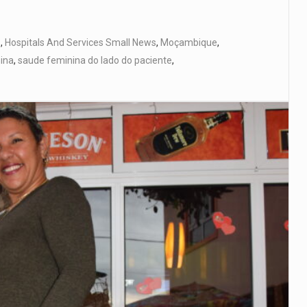
s
,
Hospitals And Services Small News
,
Moçambique
,
ina
,
saude feminina do lado do paciente
,