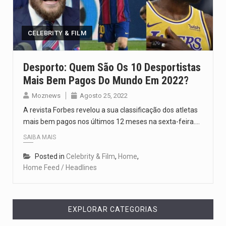
Um dos casos mais graves envolveu a residência de Sam…
A cidade de Bunia, capital da província de Ituri, tornou-se…
CELEBRITY & FILM
O Senado dos Estados Unidos aprovou, no dia 7 de…
Desporto: Quem São Os 10 Desportistas
Mais Bem Pagos Do Mundo Em 2022?
Legislação, renomeada em homenagem ao falecido senador Lindsey Graham, foi…
Moznews
Agosto 25, 2022
A nova legislação estabelece um prazo de 180 dias para…
A revista Forbes revelou a sua classificação dos atletas
mais bem pagos nos últimos 12 meses na sexta-feira.…
SAIBA MAIS
Posted in
Celebrity & Film
,
Home
,
Home Feed / Headlines
EXPLORAR CATEGORIAS