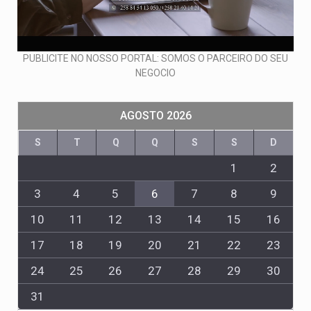
PUBLICITE NO NOSSO PORTAL: SOMOS O PARCEIRO DO SEU
NEGOCIO
AGOSTO 2026
S
T
Q
Q
S
S
D
1
2
3
4
5
6
7
8
9
10
11
12
13
14
15
16
17
18
19
20
21
22
23
24
25
26
27
28
29
30
31