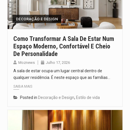
O pagamento marca o desfecho de um dos processos mais…
O programa, cuja implementação está prevista entre abril de 2026…
DECORAÇÃO E DESIGN
A nova legislação estabelece um prazo de 180 dias para…
Como Transformar A Sala De Estar Num
Espaço Moderno, Confortável E Cheio
O Departamento de Estado norte-americano confirmou que cidadãos dos Estados…
De Personalidade
A final coloca frente a frente duas equipas que chegaram…
Moznews
Julho 17, 2026
A sala de estar ocupa um lugar central dentro de
qualquer residência. É neste espaço que as famílias…
SAIBA MAIS
Posted in
Decoração e Design
,
Estilo de vida