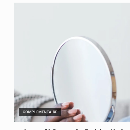
Um dos casos mais graves envol
A cidade de Bunia, capital da prov
O pagamento marca o desfecho
O programa, cuja implementação 
A nova legislação estabelece um
O Departamento de Estado norte
A final coloca frente a frente d
COMPLEMENTAIRE