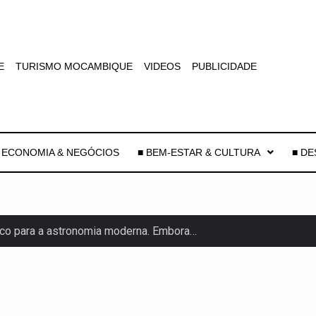
E
TURISMO MOCAMBIQUE
VIDEOS
PUBLICIDADE
 ECONOMIA & NEGÓCIOS
■ BEM-ESTAR & CULTURA
■ D
co para a astronomia moderna. Embora…
as, mais de 200 incêndios florestais continuam…
e saúde da Faixa de…