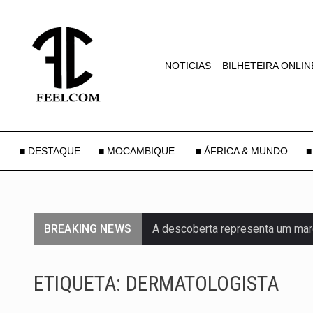
NOTICIAS
BILHETEIRA ONLIN
■ DESTAQUE
■ MOCAMBIQUE
■ ÁFRICA & MUNDO
■
BREAKING NEWS
A descoberta representa um mar
Segundo as autoridades canadian
ETIQUETA:
DERMATOLOGISTA
De acordo com as autoridades d