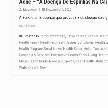
Acne – “a Doença De Espinhas Na Car
Moznews
Dezembro 4, 2020
A acne é uma doença que provoca a obstrução das g
SAIBA MAIS
Posted in
Complementaire
,
Estilo de vida
,
Family Healt
Health Feed / Headlines
,
Health Issues Conditions
,
Health L
Health Program Small News
,
Health Slider
,
Helps Topics
,
H
Hospitals & Services
,
Interactive Health Tools
,
Living Healt
Men's Health Guide
,
Need an Expert?
,
Need Health Statistic
Watch Health Now