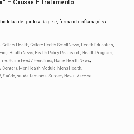
a” – Causas E Tratamento
lândulas de gordura da pele, formando inflamações…
h
,
Gallery Health
,
Gallery Health Small News
,
Health Education
,
iving
,
Health News
,
Health Policy Reasearch
,
Health Program
,
ome
,
Home Feed / Headlines
,
Home Health News
,
hy Centers
,
Men Health Module
,
Men's Health
,
?
,
Saúde
,
saude feminina
,
Surgery News
,
Vaccine
,