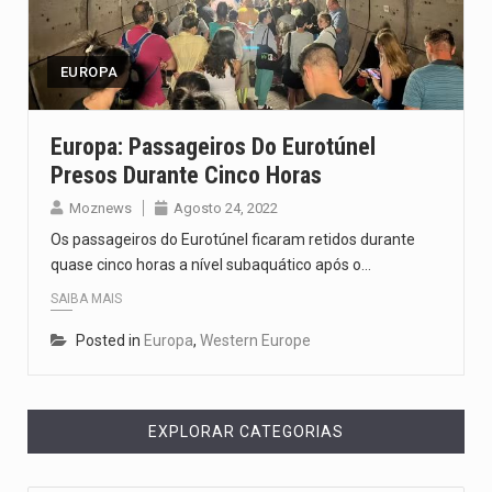
Um dos casos mais graves envolveu a residência de Sam…
A cidade de Bunia, capital da província de Ituri, tornou-se…
EUROPA
O Senado dos Estados Unidos aprovou, no dia 7 de…
Europa: Passageiros Do Eurotúnel
Presos Durante Cinco Horas
Legislação, renomeada em homenagem ao falecido senador Lindsey Graham, foi…
Moznews
Agosto 24, 2022
A nova legislação estabelece um prazo de 180 dias para…
Os passageiros do Eurotúnel ficaram retidos durante
quase cinco horas a nível subaquático após o…
SAIBA MAIS
Posted in
Europa
,
Western Europe
EXPLORAR CATEGORIAS