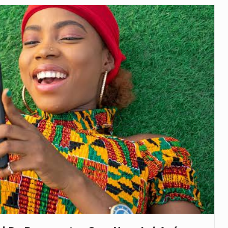
veu a residência de Sam…
íncia de Ituri, tornou-se…
 de um dos processos mais…
está prevista entre abril de 2026…
 prazo de 180 dias para…
-americano confirmou que cidadãos dos Estados…
uas equipas que chegaram…