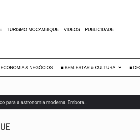
E
TURISMO MOCAMBIQUE
VIDEOS
PUBLICIDADE
 ECONOMIA & NEGÓCIOS
■ BEM-ESTAR & CULTURA
■ D
co para a astronomia moderna. Embora…
as, mais de 200 incêndios florestais continuam…
QUE
e saúde da Faixa de…