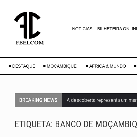
NOTICIAS
BILHETEIRA ONLIN
■ DESTAQUE
■ MOCAMBIQUE
■ ÁFRICA & MUNDO
■
BREAKING NEWS
A descoberta representa um mar
Segundo as autoridades canadian
ETIQUETA:
BANCO DE MOÇAMBI
De acordo com as autoridades d