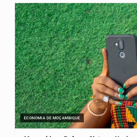
Um dos casos mais graves envol
A cidade de Bunia, capital da prov
O pagamento marca o desfecho
O programa, cuja implementação 
A nova legislação estabelece um
O Departamento de Estado norte
A final coloca frente a frente d
ECONOMIA DE MOÇAMBIQUE