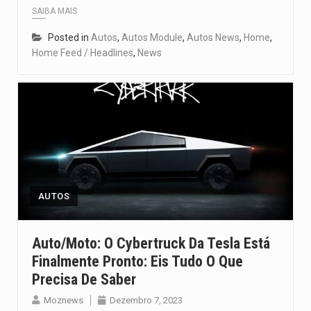
SAIBA MAIS
Posted in
Autos
,
Autos Module
,
Autos News
,
Home
,
Home Feed / Headlines
,
News
AUTOS
Auto/moto: O Cybertruck Da Tesla Está
Finalmente Pronto: Eis Tudo O Que
Precisa De Saber
Moznews
Dezembro 7, 2023