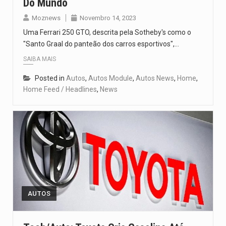
Do Mundo
Moznews
Novembro 14, 2023
Uma Ferrari 250 GTO, descrita pela Sotheby's como o
"Santo Graal do panteão dos carros esportivos",…
SAIBA MAIS
Posted in
Autos
,
Autos Module
,
Autos News
,
Home
,
Home Feed / Headlines
,
News
AUTOS