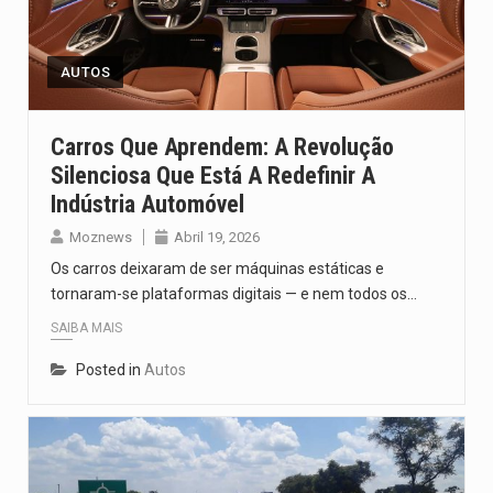
O pagamento marca o desfecho de um dos processos mais…
O programa, cuja implementação está prevista entre abril de 2026…
AUTOS
A nova legislação estabelece um prazo de 180 dias para…
Carros Que Aprendem: A Revolução
Silenciosa Que Está A Redefinir A
O Departamento de Estado norte-americano confirmou que cidadãos dos Estados…
Indústria Automóvel
A final coloca frente a frente duas equipas que chegaram…
Moznews
Abril 19, 2026
Os carros deixaram de ser máquinas estáticas e
tornaram-se plataformas digitais — e nem todos os…
SAIBA MAIS
Posted in
Autos