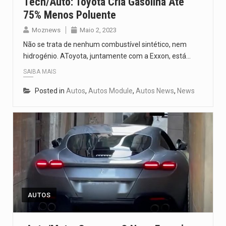
Tech/Auto: Toyota Cria Gasolina Até
75% Menos Poluente
Moznews
Maio 2, 2023
Não se trata de nenhum combustível sintético, nem
hidrogénio. AToyota, juntamente com a Exxon, está…
SAIBA MAIS
Posted in
Autos
,
Autos Module
,
Autos News
,
News
AUTOS