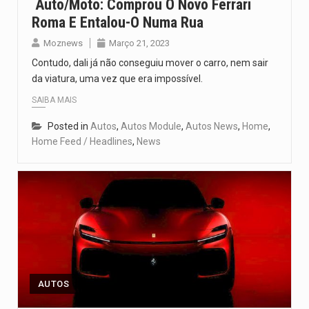
Auto/Moto: Comprou O Novo Ferrari
Roma E Entalou-O Numa Rua
Moznews
Março 21, 2023
Contudo, dali já não conseguiu mover o carro, nem sair
da viatura, uma vez que era impossível.
SAIBA MAIS
Posted in
Autos
,
Autos Module
,
Autos News
,
Home
,
Home Feed / Headlines
,
News
AUTOS