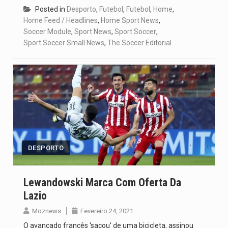
Posted in
Desporto
,
Futebol
,
Futebol
,
Home
,
Home Feed / Headlines
,
Home Sport News
,
Soccer Module
,
Sport News
,
Sport Soccer
,
Sport Soccer Small News
,
The Soccer Editorial
DESPORTO
Lewandowski Marca Com Oferta Da
Lazio
Moznews
Fevereiro 24, 2021
O avançado francês 'sacou' de uma bicicleta, assinou