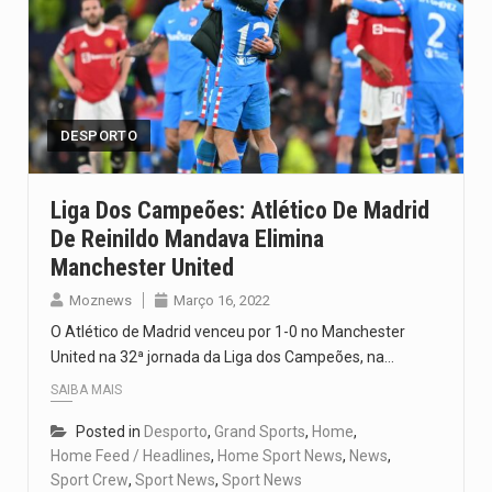
DESPORTO
Liga Dos Campeões: Atlético De Madrid
De Reinildo Mandava Elimina
Manchester United
Moznews
Março 16, 2022
O Atlético de Madrid venceu por 1-0 no Manchester
United na 32ª jornada da Liga dos Campeões, na…
SAIBA MAIS
Posted in
Desporto
,
Grand Sports
,
Home
,
Home Feed / Headlines
,
Home Sport News
,
News
,
Sport Crew
,
Sport News
,
Sport News