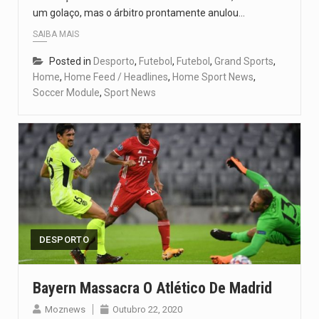
um golaço, mas o árbitro prontamente anulou…
SAIBA MAIS
Posted in
Desporto
,
Futebol
,
Futebol
,
Grand Sports
,
Home
,
Home Feed / Headlines
,
Home Sport News
,
Soccer Module
,
Sport News
DESPORTO
Bayern Massacra O Atlético De Madrid
Moznews
Outubro 22, 2020