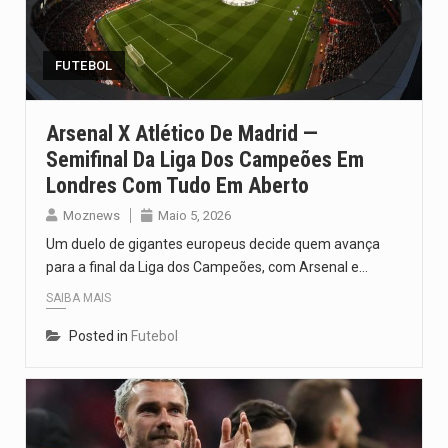
Segundo as autoridades canadianas, mais de 200 incêndios florestais continuam…
De acordo com as autoridades de saúde da Faixa de…
FUTEBOL
A polícia moçambicana anunciou a detenção de mais um suspeito…
Arsenal X Atlético De Madrid —
Semifinal Da Liga Dos Campeões Em
Cover photo suggestion (in English): A police officer outside a…
Londres Com Tudo Em Aberto
O Senado dos Estados Unidos aprovou, no dia 7 de…
Moznews
Maio 5, 2026
Um duelo de gigantes europeus decide quem avança
para a final da Liga dos Campeões, com Arsenal e…
SAIBA MAIS
Posted in
Futebol