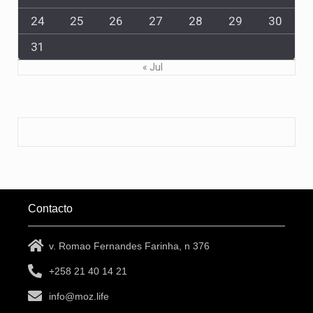
24
25
26
27
28
29
30
31
« Jul
Contacto
v. Romao Fernandes Farinha, n 376
+258 21 40 14 21
info@moz.life