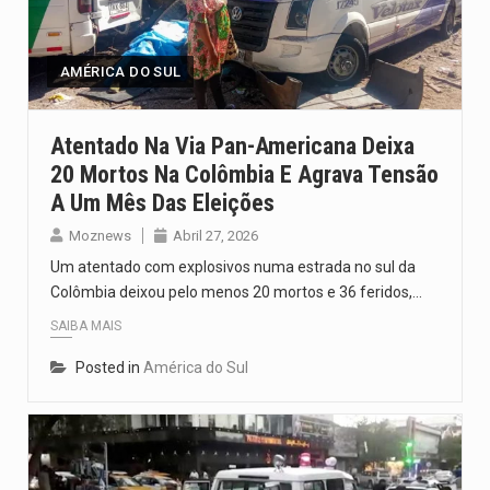
De acordo com as autoridades de saúde da Faixa de…
A polícia moçambicana anunciou a detenção de mais um suspeito…
AMÉRICA DO SUL
Cover photo suggestion (in English): A police officer outside a…
Atentado Na Via Pan-Americana Deixa
20 Mortos Na Colômbia E Agrava Tensão
O Senado dos Estados Unidos aprovou, no dia 7 de…
A Um Mês Das Eleições
Legislação, renomeada em homenagem ao falecido senador Lindsey Graham, foi…
Moznews
Abril 27, 2026
Um atentado com explosivos numa estrada no sul da
Colômbia deixou pelo menos 20 mortos e 36 feridos,…
SAIBA MAIS
Posted in
América do Sul