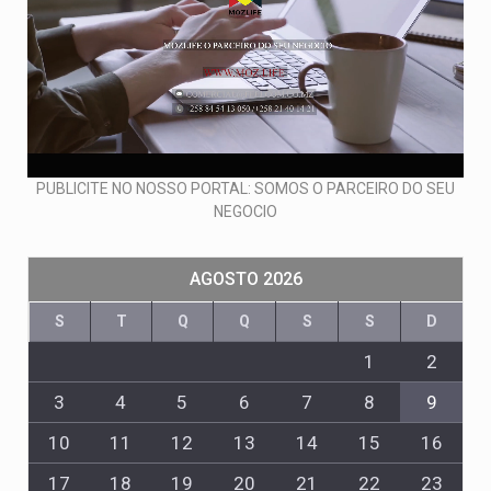
PUBLICITE NO NOSSO PORTAL: SOMOS O PARCEIRO DO SEU
NEGOCIO
AGOSTO 2026
S
T
Q
Q
S
S
D
1
2
3
4
5
6
7
8
9
10
11
12
13
14
15
16
17
18
19
20
21
22
23