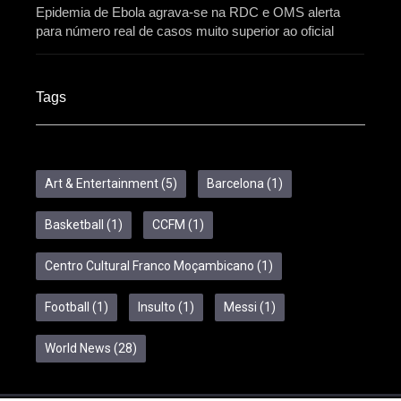
Epidemia de Ebola agrava-se na RDC e OMS alerta
para número real de casos muito superior ao oficial
Tags
Art & Entertainment
(5)
Barcelona
(1)
Basketball
(1)
CCFM
(1)
Centro Cultural Franco Moçambicano
(1)
Football
(1)
Insulto
(1)
Messi
(1)
World News
(28)