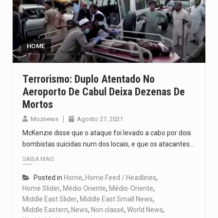
HOME
Terrorismo: Duplo Atentado No
Aeroporto De Cabul Deixa Dezenas De
Mortos
Moznews
Agosto 27, 2021
McKenzie disse que o ataque foi levado a cabo por dois
bombistas suicidas num dos locais, e que os atacantes…
SAIBA MAIS
Posted in
Home
,
Home Feed / Headlines
,
Home Slider
,
Médio Oriente
,
Médio-Oriente
,
Middle East Slider
,
Middle East Small News
,
Middle Eastern
,
News
,
Non classé
,
World News
,