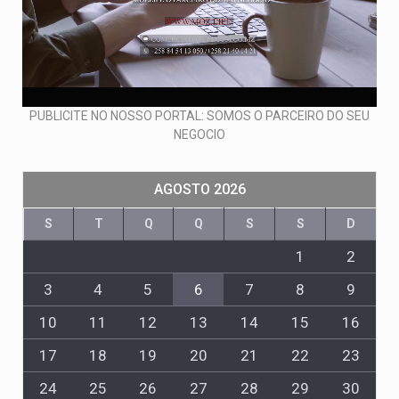
PUBLICITE NO NOSSO PORTAL: SOMOS O PARCEIRO DO SEU
NEGOCIO
AGOSTO 2026
S
T
Q
Q
S
S
D
1
2
3
4
5
6
7
8
9
10
11
12
13
14
15
16
17
18
19
20
21
22
23
24
25
26
27
28
29
30