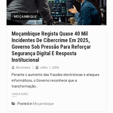
O pagamento marca o desfecho de um dos processos mais…
O programa, cuja implementação está prevista entre abril de 2026…
MOÇAMBIQUE
A nova legislação estabelece um prazo de 180 dias para…
Moçambique Regista Quase 40 Mil
Incidentes De Cibercrime Em 2025,
O Departamento de Estado norte-americano confirmou que cidadãos dos Estados…
Governo Sob Pressão Para Reforçar
A final coloca frente a frente duas equipas que chegaram…
Segurança Digital E Resposta
Institucional
Moznews
Julho 1, 2026
Perante o aumento das fraudes electrónicas e ataques
informáticos, o Governo reconhece que a
transformação…
SAIBA MAIS
Posted in
Moçambique