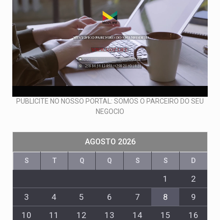
PUBLICITE NO NOSSO PORTAL: SOMOS O PARCEIRO DO SEU
NEGOCIO
AGOSTO 2026
S
T
Q
Q
S
S
D
1
2
3
4
5
6
7
8
9
10
11
12
13
14
15
16