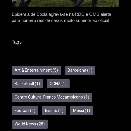
Epidemia de Ebola agrava-se na RDC e OMS alerta
para número real de casos muito superior ao oficial
Tags
Art & Entertainment
(5)
Barcelona
(1)
Basketball
(1)
CCFM
(1)
Centro Cultural Franco Moçambicano
(1)
Football
(1)
Insulto
(1)
Messi
(1)
World News
(28)