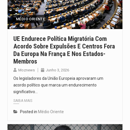
A cidade de Bunia, capital da província de Ituri, tornou-se…
O Senado dos Estados Unidos aprovou, no dia 7 de…
MÉDIO ORIENTE
Legislação, renomeada em homenagem ao falecido senador Lindsey Graham, foi…
UE Endurece Política Migratória Com
Acordo Sobre Expulsões E Centros Fora
A nova legislação estabelece um prazo de 180 dias para…
Da Europa Na França E Nos Estados-
O Departamento de Estado norte-americano confirmou que cidadãos dos Estados…
Membros
Moznews
Junho 3, 2026
Os legisladores da União Europeia aprovaram um
acordo político que marca um endurecimento
significativo…
SAIBA MAIS
Posted in
Médio Oriente