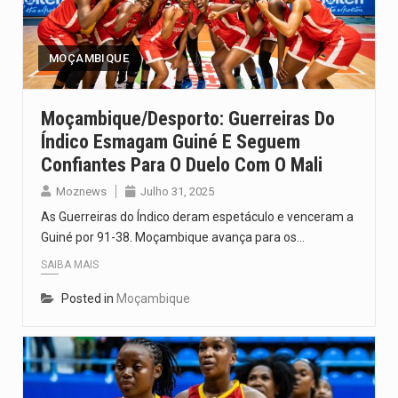
Um dos casos mais graves envolveu a residência de Sam…
A cidade de Bunia, capital da província de Ituri, tornou-se…
MOÇAMBIQUE
O Senado dos Estados Unidos aprovou, no dia 7 de…
Moçambique/Desporto: Guerreiras Do
Legislação, renomeada em homenagem ao falecido senador Lindsey Graham, foi…
Índico Esmagam Guiné E Seguem
Confiantes Para O Duelo Com O Mali
A nova legislação estabelece um prazo de 180 dias para…
Moznews
Julho 31, 2025
As Guerreiras do Índico deram espetáculo e venceram a
Guiné por 91-38. Moçambique avança para os…
SAIBA MAIS
Posted in
Moçambique