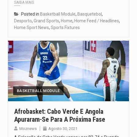
SAIBA MAIS
Posted in
Basketball Module
,
Basquetebol
,
Desporto
,
Grand Sports
,
Home
,
Home Feed / Headlines
,
Home Sport News
,
Sports Fixtures
BASKETBALL MODULE
Afrobasket: Cabo Verde E Angola
Apuraram-Se Para A Próxima Fase
Moznews
Agosto 30, 2021