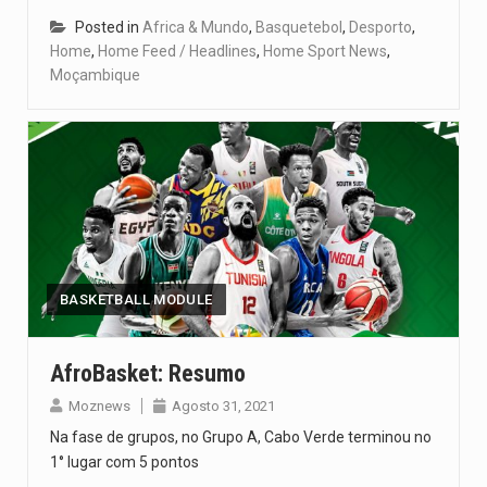
Posted in
Africa & Mundo
,
Basquetebol
,
Desporto
,
Home
,
Home Feed / Headlines
,
Home Sport News
,
Moçambique
BASKETBALL MODULE
AfroBasket: Resumo
Moznews
Agosto 31, 2021
Na fase de grupos, no Grupo A, Cabo Verde terminou no
1° lugar com 5 pontos