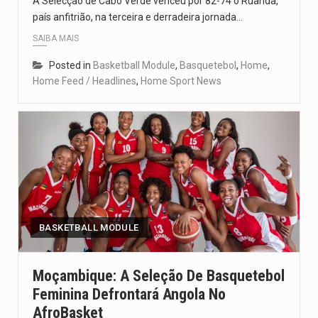
A Selecção de Cabo Verde venceu por 82-74 o Ruanda,
país anfitrião, na terceira e derradeira jornada…
SAIBA MAIS
Posted in
Basketball Module
,
Basquetebol
,
Home
,
Home Feed / Headlines
,
Home Sport News
BASKETBALL MODULE
Moçambique: A Seleção De Basquetebol
Feminina Defrontará Angola No
AfroBasket