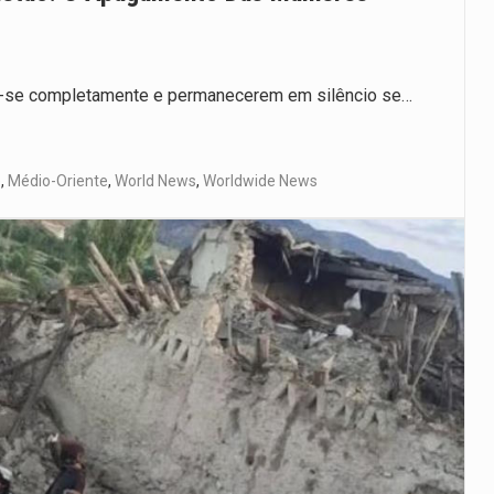
m-se completamente e permanecerem em silêncio se…
e
,
Médio-Oriente
,
World News
,
Worldwide News