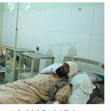
as, mais de 200 incêndios florestais continuam…
e saúde da Faixa de…
veu a residência de Sam…
íncia de Ituri, tornou-se…
rovou, no dia 7 de…
agem ao falecido senador Lindsey Graham, foi…
 prazo de 180 dias para…