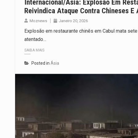
Internacional/Ásia: Explosão Em Rest
Reivindica Ataque Contra Chineses E
Moznews
Janeiro 20, 2026
Explosão em restaurante chinês em Cabul mata sete
atentado…
SAIBA MAIS
Posted in
Ásia