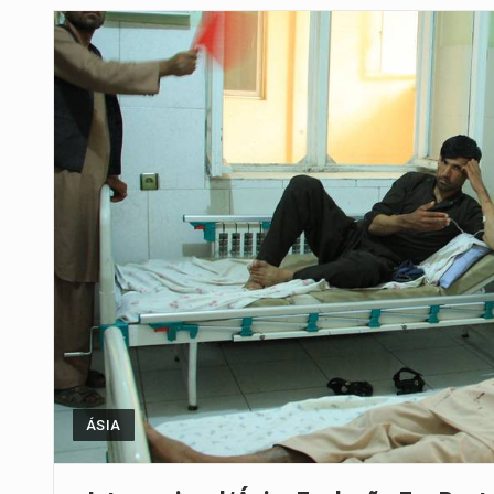
Segundo as autoridades canadian
De acordo com as autoridades d
Um dos casos mais graves envol
A cidade de Bunia, capital da prov
O Senado dos Estados Unidos ap
Legislação, renomeada em homen
A nova legislação estabelece um
ÁSIA