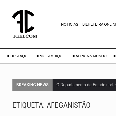
NOTICIAS
BILHETEIRA ONLIN
■ DESTAQUE
■ MOCAMBIQUE
■ ÁFRICA & MUNDO
■
BREAKING NEWS
O Departamento de Estado norte
A final coloca frente a frente d
ETIQUETA:
AFEGANISTÃO
A descoberta representa um mar