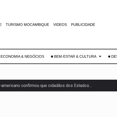
E
TURISMO MOCAMBIQUE
VIDEOS
PUBLICIDADE
 ECONOMIA & NEGÓCIOS
■ BEM-ESTAR & CULTURA
■ D
-americano confirmou que cidadãos dos Estados…
uas equipas que chegaram…
co para a astronomia moderna. Embora…