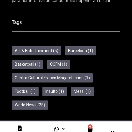
para número real de casos muito superior ao oficial
Tags
Art & Entertainment
(5)
Barcelona
(1)
Basketball
(1)
CCFM
(1)
Centro Cultural Franco Moçambicano
(1)
Football
(1)
Insulto
(1)
Messi
(1)
World News
(28)
0
Copyright © 2024 Feelcom. All Rights Reserved.