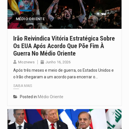
Segundo as autoridades canadianas, mais de 200 incêndios florestais continuam…
De acordo com as autoridades de saúde da Faixa de…
MÉDIO ORIENTE
A polícia moçambicana anunciou a detenção de mais um suspeito…
Irão Reivindica Vitória Estratégica Sobre
Os EUA Após Acordo Que Põe Fim À
Cover photo suggestion (in English): A police officer outside a…
Guerra No Médio Oriente
O Senado dos Estados Unidos aprovou, no dia 7 de…
Moznews
Junho 16, 2026
Após três meses e meio de guerra, os Estados Unidos e
o Irão chegaram a um acordo para encerrar o…
SAIBA MAIS
Posted in
Médio Oriente