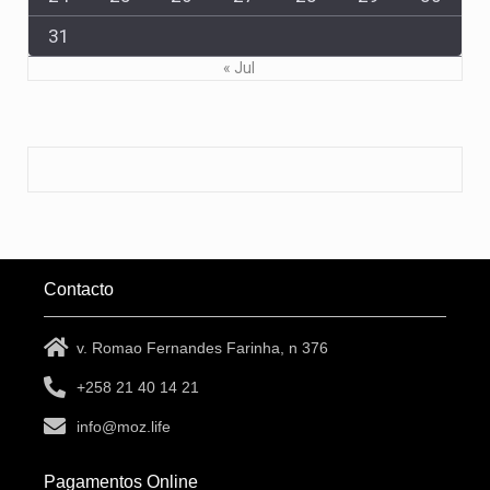
31
« Jul
Contacto
v. Romao Fernandes Farinha, n 376
+258 21 40 14 21
info@moz.life
Pagamentos Online