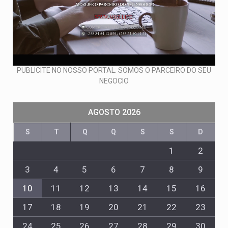
PUBLICITE NO NOSSO PORTAL: SOMOS O PARCEIRO DO SEU
NEGOCIO
AGOSTO 2026
S
T
Q
Q
S
S
D
1
2
3
4
5
6
7
8
9
10
11
12
13
14
15
16
17
18
19
20
21
22
23
24
25
26
27
28
29
30