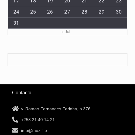
17
18
19
20
21
22
23
24
25
26
27
28
29
30
31
« Jul
Contacto
v. Romao Fernandes Farinha, n 376
+258 21 40 14 21
info@moz.life