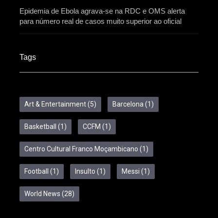
Epidemia de Ebola agrava-se na RDC e OMS alerta
para número real de casos muito superior ao oficial
Tags
Art & Entertainment
(5)
Barcelona
(1)
Basketball
(1)
CCFM
(1)
Centro Cultural Franco Moçambicano
(1)
Football
(1)
Insulto
(1)
Messi
(1)
World News
(28)