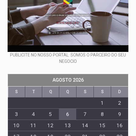
PUBLICITE NO NOSSO PORTAL: SOMOS O PARCEIRO DO SEU
NEGOCIO
AGOSTO 2026
S
T
Q
Q
S
S
D
1
2
3
4
5
6
7
8
9
10
11
12
13
14
15
16