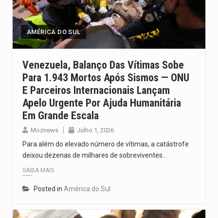
O pagamento marca o desfecho de um dos processos mais…
O programa, cuja implementação está prevista entre abril de 2026…
AMÉRICA DO SUL
A nova legislação estabelece um prazo de 180 dias para…
Venezuela, Balanço Das Vítimas Sobe
Para 1.943 Mortos Após Sismos — ONU
O Departamento de Estado norte-americano confirmou que cidadãos dos Estados…
E Parceiros Internacionais Lançam
A final coloca frente a frente duas equipas que chegaram…
Apelo Urgente Por Ajuda Humanitária
Em Grande Escala
Moznews
Julho 1, 2026
Para além do elevado número de vítimas, a catástrofe
deixou dezenas de milhares de sobreviventes…
SAIBA MAIS
Posted in
América do Sul