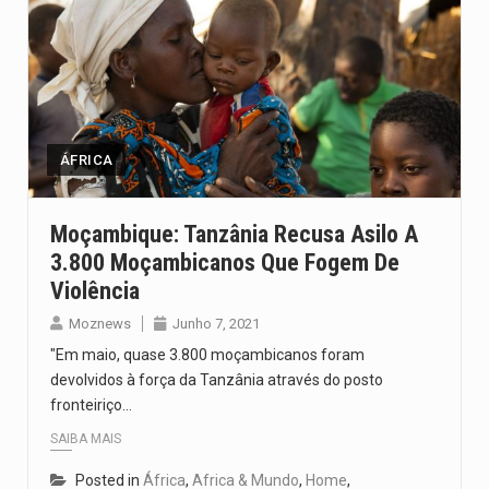
ÁFRICA
Moçambique: Tanzânia Recusa Asilo A
3.800 Moçambicanos Que Fogem De
Violência
Moznews
Junho 7, 2021
"Em maio, quase 3.800 moçambicanos foram
devolvidos à força da Tanzânia através do posto
fronteiriço…
SAIBA MAIS
Posted in
África
,
Africa & Mundo
,
Home
,