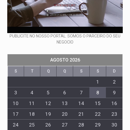
PUBLICITE NO NOSSO PORTAL: SOMOS O PARCEIRO DO SEU
NEGOCIO
AGOSTO 2026
S
T
Q
Q
S
S
D
1
2
3
4
5
6
7
8
9
10
11
12
13
14
15
16
17
18
19
20
21
22
23
24
25
26
27
28
29
30