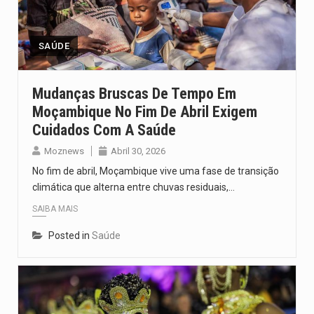
Um dos casos mais graves envolveu a residência de Sam…
A cidade de Bunia, capital da província de Ituri, tornou-se…
SAÚDE
O Senado dos Estados Unidos aprovou, no dia 7 de…
Mudanças Bruscas De Tempo Em
Moçambique No Fim De Abril Exigem
Legislação, renomeada em homenagem ao falecido senador Lindsey Graham, foi…
Cuidados Com A Saúde
A nova legislação estabelece um prazo de 180 dias para…
Moznews
Abril 30, 2026
No fim de abril, Moçambique vive uma fase de transição
climática que alterna entre chuvas residuais,…
SAIBA MAIS
Posted in
Saúde