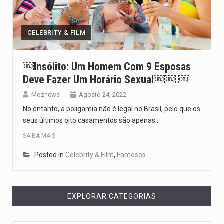
O pagamento marca o desfecho de um dos processos mais…
O programa, cuja implementação está prevista entre abril de 2026…
CELEBRITY & FILM
A nova legislação estabelece um prazo de 180 dias para…
￼Insólito: Um Homem Com 9 Esposas
Deve Fazer Um Horário Sexual￼￼ ￼
O Departamento de Estado norte-americano confirmou que cidadãos dos Estados…
Moznews
Agosto 24, 2022
A final coloca frente a frente duas equipas que chegaram…
No entanto, a poligamia não é legal no Brasil, pelo que os
seus últimos oito casamentos são apenas…
SAIBA MAIS
Posted in
Celebrity & Film
,
Famosos
EXPLORAR CATEGORIAS