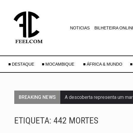
NOTICIAS
BILHETEIRA ONLIN
■ DESTAQUE
■ MOCAMBIQUE
■ ÁFRICA & MUNDO
■
BREAKING NEWS
A descoberta representa um mar
Segundo as autoridades canadian
ETIQUETA:
442 MORTES
De acordo com as autoridades d