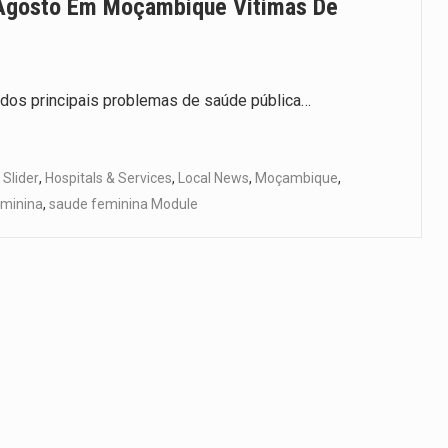
 Agosto Em Moçambique Vítimas De
 dos principais problemas de saúde pública…
 Slider
,
Hospitals & Services
,
Local News
,
Moçambique
,
eminina
,
saude feminina Module