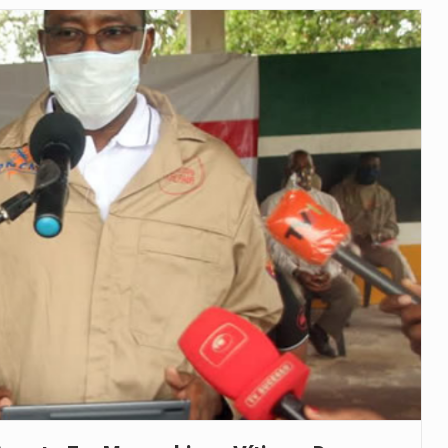
veu a residência de Sam…
íncia de Ituri, tornou-se…
 de um dos processos mais…
está prevista entre abril de 2026…
 prazo de 180 dias para…
-americano confirmou que cidadãos dos Estados…
uas equipas que chegaram…