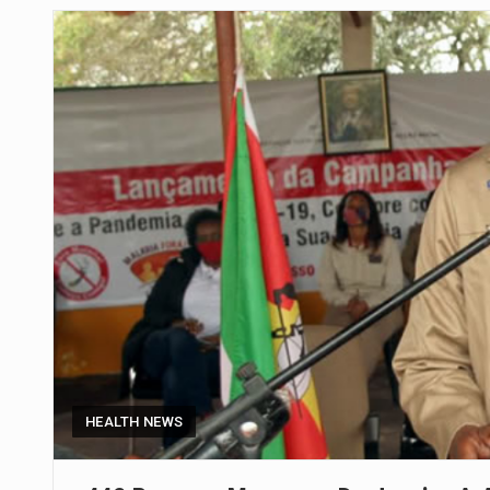
Um dos casos mais graves envol
A cidade de Bunia, capital da prov
O pagamento marca o desfecho
O programa, cuja implementação 
A nova legislação estabelece um
O Departamento de Estado norte
A final coloca frente a frente d
HEALTH NEWS