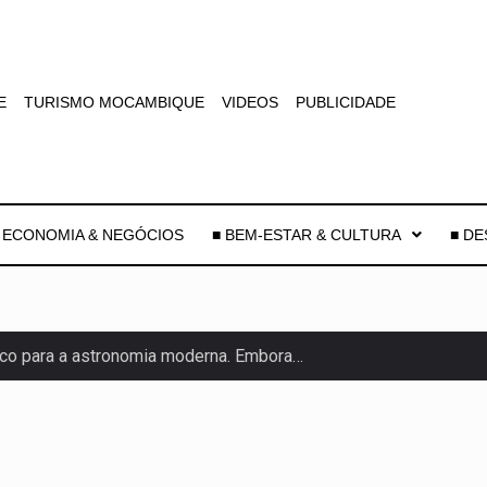
E
TURISMO MOCAMBIQUE
VIDEOS
PUBLICIDADE
 ECONOMIA & NEGÓCIOS
■ BEM-ESTAR & CULTURA
■ D
co para a astronomia moderna. Embora…
as, mais de 200 incêndios florestais continuam…
e saúde da Faixa de…