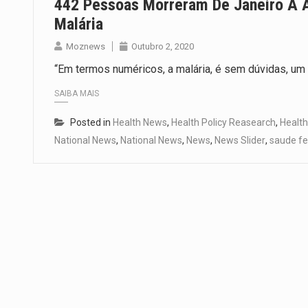
442 Pessoas Morreram De Janeiro A
Malária
Moznews
Outubro 2, 2020
“Em termos numéricos, a malária, é sem dúvidas, um
SAIBA MAIS
Posted in
Health News
,
Health Policy Reasearch
,
Health
National News
,
National News
,
News
,
News Slider
,
saude f