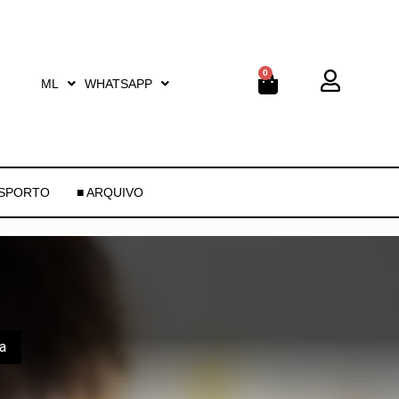
0
ML
WHATSAPP
ESPORTO
■ ARQUIVO
a