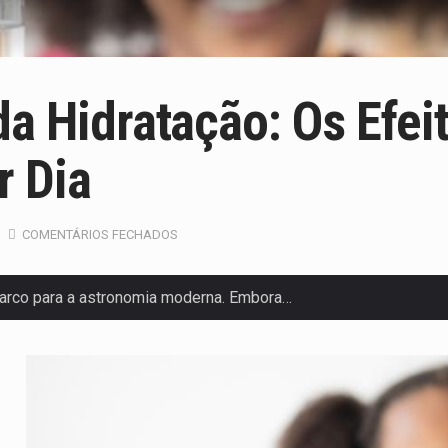
a Hidratação: Os Efei
r Dia
COMENTÁRIOS FECHADOS
arco para a astronomia moderna. Embora…
anas, mais de 200 incêndios florestais continuam…
 de saúde da Faixa de…
olveu a residência de Sam…