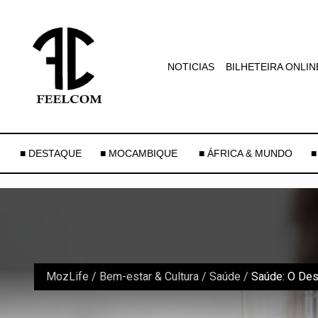
NOTICIAS
BILHETEIRA ONLIN
■ DESTAQUE
■ MOCAMBIQUE
■ ÁFRICA & MUNDO
■
MozLife
/
Bem-estar & Cultura
/
Saúde
/
Saúde: O Des