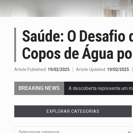
Saúde: O Desafio d
Copos de Água po
Article Published:
19/02/2025
Article Updated:
19/02/2025
BREAKING NEWS
A descoberta representa um m
Segundo as autoridades canadi
EXPLORAR CATEGORIAS
De acordo com as autoridades
Um dos casos mais graves env