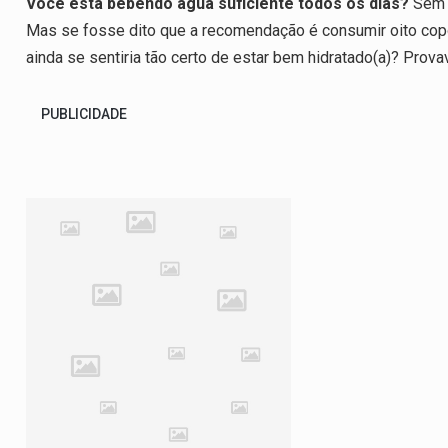
Você está bebendo água suficiente todos os dias?
Sem p
at
ce
ke
e
ail
ar
Mas se fosse dito que a recomendação é consumir oito copos
s
b
dI
gr
e
ainda se sentiria tão certo de estar bem hidratado(a)? Prov
A
o
n
a
p
o
m
PUBLICIDADE
p
k