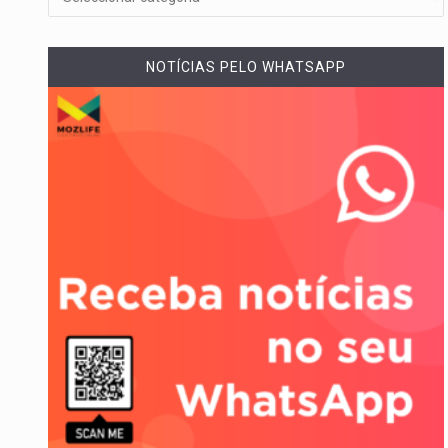
A cidade de Bunia, capital da pr
NOTÍCIAS PELO WHATSAPP
O pagamento marca o desfech
O programa, cuja implementação
A nova legislação estabelece 
O Departamento de Estado nor
A final coloca frente a frente