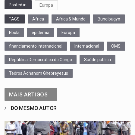
Posted in:
Europa
TAGS:
Africa
Africa & Mundo
Bundibugyo
Ebola
epidemia
Europa
financiamento internacional
Internacional
OMS
República Democrática do Congo
Saúde pública
Tedros Adhanom Ghebreyesus
MAIS ARTIGOS
DO MESMO AUTOR