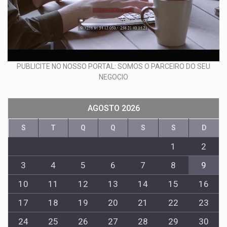
PUBLICITE NO NOSSO PORTAL: SOMOS O PARCEIRO DO SEU
NEGOCIO
AGOSTO 2026
S
T
Q
Q
S
S
D
1
2
3
4
5
6
7
8
9
10
11
12
13
14
15
16
17
18
19
20
21
22
23
24
25
26
27
28
29
30