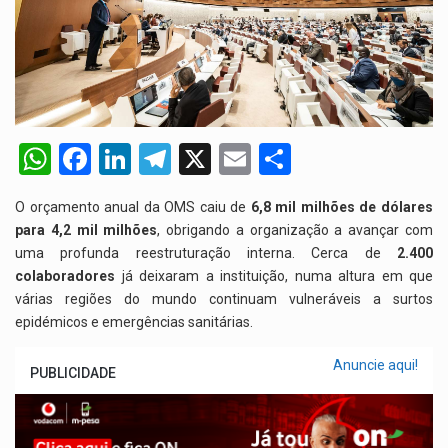
W
F
Li
T
X
E
S
h
a
n
el
m
h
O orçamento anual da OMS caiu de
6,8 mil milhões de dólares
at
ce
ke
e
ail
ar
para 4,2 mil milhões
, obrigando a organização a avançar com
s
b
dI
gr
e
uma profunda reestruturação interna. Cerca de
2.400
colaboradores
A
o
já deixaram a instituição, numa altura em que
n
a
várias regiões do mundo continuam vulneráveis a surtos
p
o
m
epidémicos e emergências sanitárias.
p
k
Anuncie aqui!
PUBLICIDADE