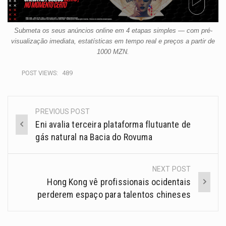
Submeta os seus anúncios online em 4 etapas simples — com pré-
visualização imediata, estatísticas em tempo real e preços a partir de
1000 MZN.
POST VIEWS:
489
PREVIOUS POST
Eni avalia terceira plataforma flutuante de
gás natural na Bacia do Rovuma
NEXT POST
Hong Kong vê profissionais ocidentais
perderem espaço para talentos chineses