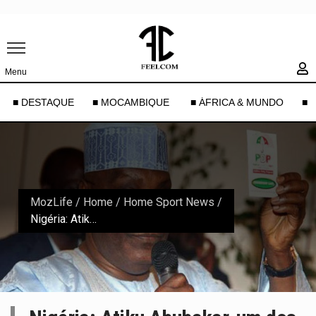
Menu
■ DESTAQUE
■ MOCAMBIQUE
■ ÁFRICA & MUNDO
■ 
MozLife
/
Home
/
Home Sport News
/
Nigéria: Atiku Abubakar, um dos políticos mais corruptos do país candidato presidencial pela sexta vez