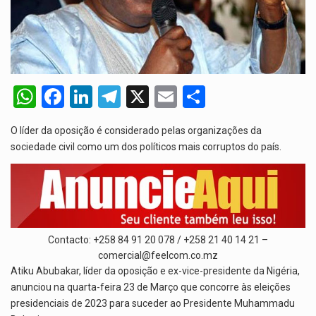
O programa, cuja implementação está prevista entre abril de 2026…
A nova legislação estabelece um prazo de 180 dias para…
O Departamento de Estado norte-americano confirmou que cidadãos dos Estados…
W
F
Li
T
X
E
S
A final coloca frente a frente duas equipas que chegaram…
h
a
n
el
m
h
O líder da oposição é considerado pelas organizações da
at
ce
ke
e
ail
ar
A descoberta representa um marco para a astronomia moderna. Embora…
sociedade civil como um dos políticos mais corruptos do país.
s
b
dI
gr
e
A
o
n
a
p
o
m
p
k
Contacto: +258 84 91 20 078 / +258 21 40 14 21 –
comercial@feelcom.co.mz
Atiku Abubakar, líder da oposição e ex-vice-presidente da Nigéria,
anunciou na quarta-feira 23 de Março que concorre às eleições
presidenciais de 2023 para suceder ao Presidente Muhammadu