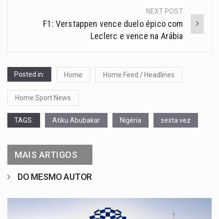
NEXT POST
F1: Verstappen vence duelo épico com
Leclerc e vence na Arábia
Posted in:
Home
Home Feed / Headlines
Home Sport News
TAGS:
Atiku Abubakar
Nigéria
sexta vez
MAIS ARTIGOS
DO MESMO AUTOR