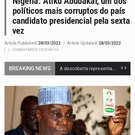
Nigéria: Atiku Abubakar, um dos
políticos mais corruptos do país
candidato presidencial pela sexta
vez
Article Published:
28/03/2022
Article Updated:
28/03/2022
COMENTÁRIOS FECHADOS
BREAKING NEWS
Segundo as autoridades canadianas, mais de 200 incêndios florestais continuam…
De acordo com as autoridades de saúde da Faixa de…
Um dos casos mais graves envolveu a residência de Sam…
A cidade de Bunia, capital da província de Ituri, tornou-se…
O pagamento marca o desfecho de um dos processos mais…