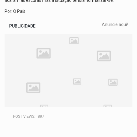
ficaram às escuras mas a situação tendia normalizar-se.
Por: O País
Anuncie aqui!
PUBLICIDADE
POST VIEWS:
897