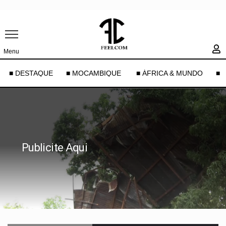
Menu
■ DESTAQUE
■ MOCAMBIQUE
■ ÁFRICA & MUNDO
■ 
Publicite Aqui