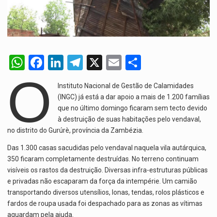
W
F
Li
T
X
E
S
h
a
n
el
m
h
O
Instituto Nacional de Gestão de Calamidades
at
ce
ke
e
ail
ar
(INGC) já está a dar apoio a mais de 1.200 famílias
s
b
dI
gr
e
que no último domingo ficaram sem tecto devido
A
o
à destruição de suas habitações pelo vendaval,
n
a
no distrito do Gurúrè, província da Zambézia.
p
o
m
Das 1.300 casas sacudidas pelo vendaval naquela vila autárquica,
p
k
350 ficaram completamente destruídas. No terreno continuam
visíveis os rastos da destruição. Diversas infra-estruturas públicas
e privadas não escaparam da força da intempérie. Um camião
transportando diversos utensílios, lonas, tendas, rolos plásticos e
fardos de roupa usada foi despachado para as zonas as vítimas
aguardam pela ajuda.