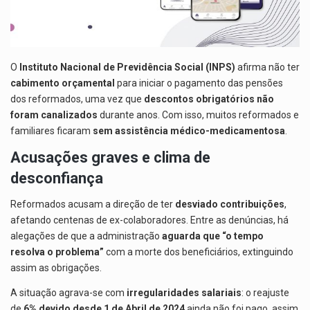
O
Instituto Nacional de Previdência Social (INPS)
afirma não ter
cabimento orçamental
para iniciar o pagamento das pensões
dos reformados, uma vez que
descontos obrigatórios não
foram canalizados
durante anos. Com isso, muitos reformados e
familiares ficaram
sem assistência médico-medicamentosa
.
Acusações graves e clima de
desconfiança
Reformados acusam a direção de ter
desviado contribuições
,
afetando centenas de ex-colaboradores. Entre as denúncias, há
alegações de que a administração
aguarda que “o tempo
resolva o problema”
com a morte dos beneficiários, extinguindo
assim as obrigações.
A situação agrava-se com
irregularidades salariais
: o reajuste
de
6% devido desde 1 de Abril de 2024
ainda não foi pago, assim