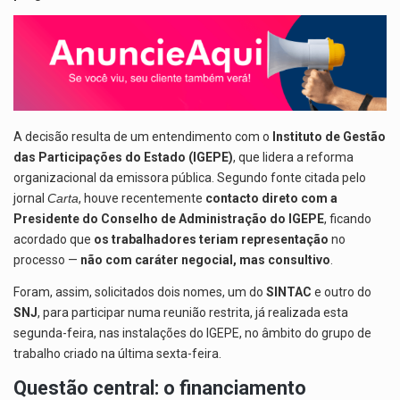
p
o
m
p
k
A decisão resulta de um entendimento com o
Instituto de Gestão
das Participações do Estado (IGEPE)
, que lidera a reforma
organizacional da emissora pública. Segundo fonte citada pelo
jornal
Carta
, houve recentemente
contacto direto com a
Presidente do Conselho de Administração do IGEPE
, ficando
acordado que
os trabalhadores teriam representação
no
processo —
não com caráter negocial, mas consultivo
.
Foram, assim, solicitados dois nomes, um do
SINTAC
e outro do
SNJ
, para participar numa reunião restrita, já realizada esta
segunda-feira, nas instalações do IGEPE, no âmbito do grupo de
trabalho criado na última sexta-feira.
Questão central: o financiamento