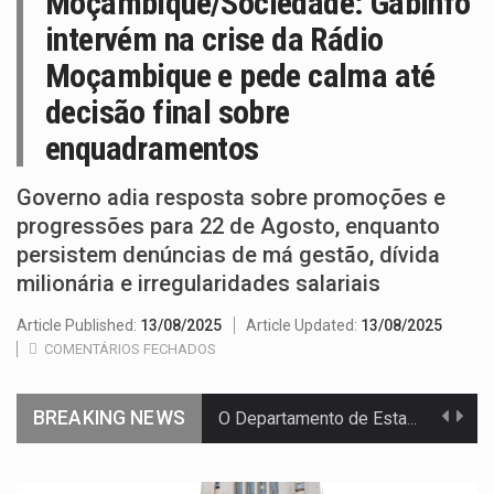
Moçambique/Sociedade: Gabinfo
intervém na crise da Rádio
Moçambique e pede calma até
decisão final sobre
enquadramentos
Governo adia resposta sobre promoções e
progressões para 22 de Agosto, enquanto
persistem denúncias de má gestão, dívida
milionária e irregularidades salariais
Article Published:
13/08/2025
Article Updated:
13/08/2025
COMENTÁRIOS FECHADOS
BREAKING NEWS
O Departamento de Estado norte-americano confirmou que cidadãos dos Estados…
A final coloca frente a frente duas equipas que chegaram…