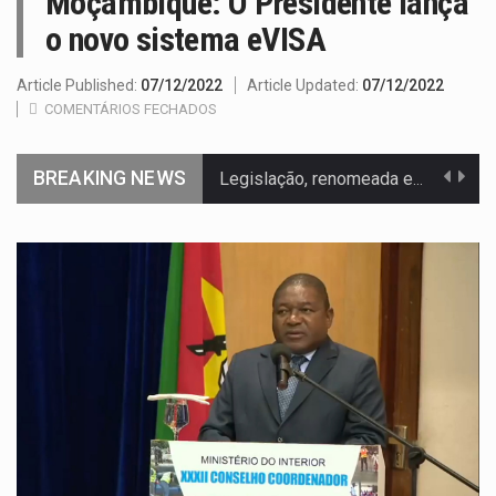
Moçambique: O Presidente lança
o novo sistema eVISA
Article Published:
07/12/2022
Article Updated:
07/12/2022
COMENTÁRIOS FECHADOS
BREAKING NEWS
Legislação, renomeada em homenagem ao falecido senador Lindsey Graham, foi…
A nova legislação estabelece um prazo de 180 dias para…
O Departamento de Estado norte-americano confirmou que cidadãos dos Estados…
A final coloca frente a frente duas equipas que chegaram…
A descoberta representa um marco para a astronomia moderna. Embora…
Segundo as autoridades canadianas, mais de 200 incêndios florestais continuam…
De acordo com as autoridades de saúde da Faixa de…