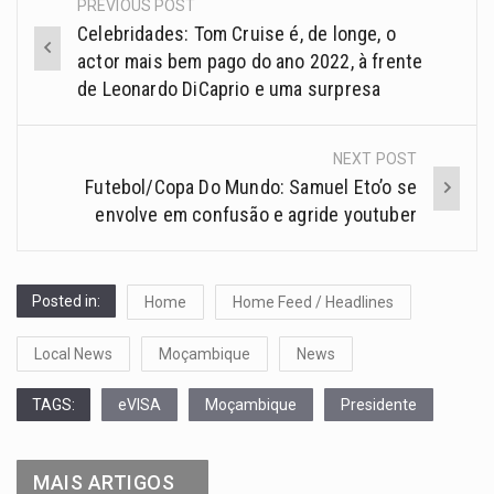
PREVIOUS POST
Celebridades: Tom Cruise é, de longe, o
actor mais bem pago do ano 2022, à frente
de Leonardo DiCaprio e uma surpresa
NEXT POST
Futebol/Copa Do Mundo: Samuel Eto’o se
envolve em confusão e agride youtuber
Posted in:
Home
Home Feed / Headlines
Local News
Moçambique
News
TAGS:
eVISA
Moçambique
Presidente
MAIS ARTIGOS