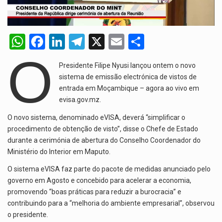
A polícia moçambicana anunciou a detenção de mais um suspeito…
W
F
Li
T
X
E
S
Cover photo suggestion (in English): A police officer outside a…
h
a
n
el
m
h
O
O Senado dos Estados Unidos aprovou, no dia 7 de…
Presidente Filipe Nyusi lançou ontem o novo
at
ce
ke
e
ail
ar
sistema de emissão electrónica de vistos de
s
b
dI
gr
e
entrada em Moçambique – agora ao vivo em
A
o
evisa.gov.mz.
n
a
p
o
m
O novo sistema, denominado eVISA, deverá “simplificar o
procedimento de obtenção de visto”, disse o Chefe de Estado
p
k
durante a cerimónia de abertura do Conselho Coordenador do
Ministério do Interior em Maputo.
O sistema eVISA faz parte do pacote de medidas anunciado pelo
governo em Agosto e concebido para acelerar a economia,
promovendo “boas práticas para reduzir a burocracia” e
contribuindo para a “melhoria do ambiente empresarial”, observou
o presidente.