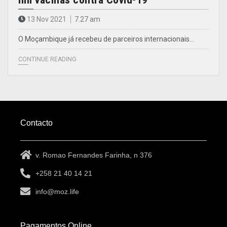
13 Nov 2021
7.27 am
O Moçambique já recebeu de parceiros internacionais…
CONTINUE READING
Contacto
v. Romao Fernandes Farinha, n 376
+258 21 40 14 21
info@moz.life
Pagamentos Online