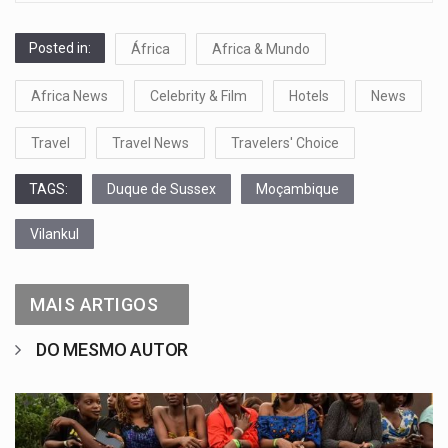
Posted in:
África
Africa & Mundo
Africa News
Celebrity & Film
Hotels
News
Travel
Travel News
Travelers' Choice
TAGS:
Duque de Sussex
Moçambique
Vilankul
MAIS ARTIGOS
DO MESMO AUTOR