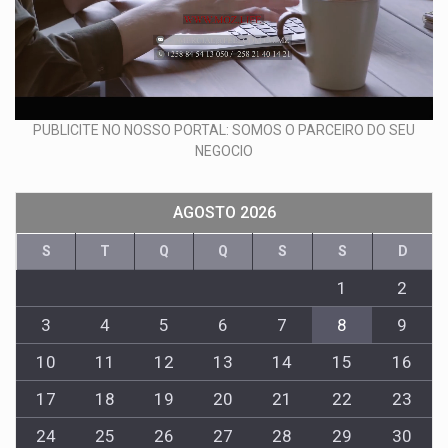
PUBLICITE NO NOSSO PORTAL: SOMOS O PARCEIRO DO SEU
NEGOCIO
AGOSTO 2026
S
T
Q
Q
S
S
D
1
2
3
4
5
6
7
8
9
10
11
12
13
14
15
16
17
18
19
20
21
22
23
24
25
26
27
28
29
30