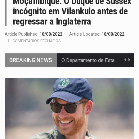
Moçambique: O Duque de Sussex
incógnito em Vilankulo antes de
regressar a Inglaterra
Article Published:
18/08/2022
Article Updated:
18/08/2022
COMENTÁRIOS FECHADOS
BREAKING NEWS
O Departamento de Estado norte-americano confirmou que cidadãos dos Estados…
A final coloca frente a frente duas equipas que chegaram…
A descoberta representa um marco para a astronomia moderna. Embora…
Segundo as autoridades canadianas, mais de 200 incêndios florestais continuam…
De acordo com as autoridades de saúde da Faixa de…
Um dos casos mais graves envolveu a residência de Sam…