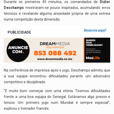
p
o
m
Durante os primeiros 45 minutos, os comandados de
Didier
Deschamps
mostraram-se pouco inspirados, acumulando erros
p
k
técnicos e revelando alguma ansiedade própria de uma estreia
numa competição desta dimensão.
Anuncie aqui!
PUBLICIDADE
Na conferência de imprensa após o jogo, Deschamps admitiu que
a sua equipa encontrou dificuldades perante um adversário
competitivo e disciplinado.
“É muito bom começar com uma vitória. Tivemos dificuldades
frente a uma boa equipa do Senegal. Estávamos algo presos e
tensos. Um primeiro jogo num Mundial é sempre especial”,
explicou o treinador francês.