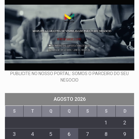
PUBLICITE NO NOSSO PORTAL: SOMOS O PARCEIRO DO SEU
NEGOCIO
AGOSTO 2026
S
T
Q
Q
S
S
D
1
2
3
4
5
6
7
8
9