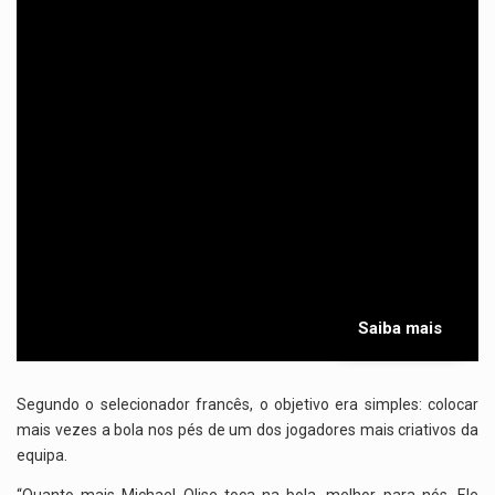
Saiba mais
Segundo o selecionador francês, o objetivo era simples: colocar
mais vezes a bola nos pés de um dos jogadores mais criativos da
equipa.
“Quanto mais Michael Olise toca na bola, melhor para nós. Ele