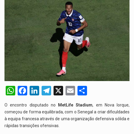
W
F
Li
T
X
E
S
h
a
n
el
m
h
O encontro disputado no
MetLife Stadium
, em Nova Iorque,
at
ce
ke
e
ail
ar
começou de forma equilibrada, com o Senegal a criar dificuldades
s
b
dI
gr
e
à equipa francesa através de uma organização defensiva sólida e
rápidas transições ofensivas.
A
o
n
a