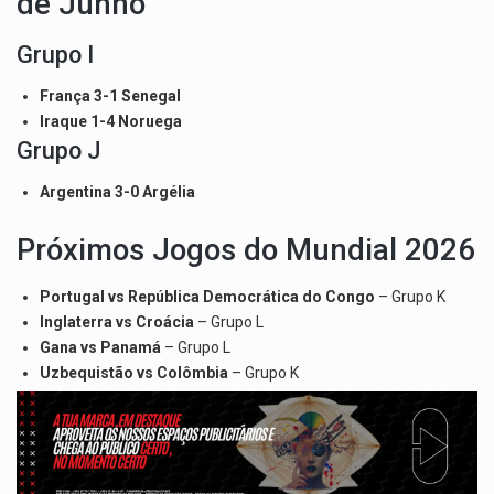
de Junho
Grupo I
França 3-1 Senegal
Iraque 1-4 Noruega
Grupo J
Argentina 3-0 Argélia
Próximos Jogos do Mundial 2026
Portugal vs República Democrática do Congo
– Grupo K
Inglaterra vs Croácia
– Grupo L
Gana vs Panamá
– Grupo L
Uzbequistão vs Colômbia
– Grupo K