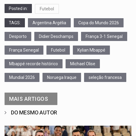
Posted in:
Futebol
TAGS:
Argentina Argélia
Copa do Mundo 2026
Desporto
Didier Deschamps
França 3-1 Senegal
França Senegal
Futebol
Kylian Mbappé
Mbappé recorde histórico
Michael Olise
Mundial 2026
Noruega Iraque
seleção francesa
MAIS ARTIGOS
DO MESMO AUTOR