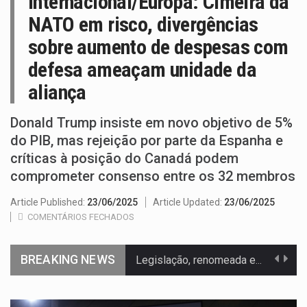
Internacional/Europa: Cimeira da
NATO em risco, divergências
sobre aumento de despesas com
defesa ameaçam unidade da
aliança
Donald Trump insiste em novo objetivo de 5%
do PIB, mas rejeição por parte da Espanha e
críticas à posição do Canadá podem
comprometer consenso entre os 32 membros
Article Published:
23/06/2025
Article Updated:
23/06/2025
COMENTÁRIOS FECHADOS
BREAKING NEWS
Legislação, renomeada em homenagem ao falecido senador Lindsey Graham, foi…
A nova legislação estabelece um prazo de 180 dias para…