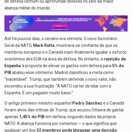
de defesa comum ou aprofundar divisões no seio da maior
A
o
n
a
aliança militar do mundo.
p
o
m
p
k
Até há poucos dias, o cenário era otimista. O novo Secretário-
Geral da NATO,
Mark Rutte
, mostrava-se confiante de que os
membros europeus e o Canadá iriam finalmente igualar o esforço
económico dos EUA na área da defesa. No entanto, a
rejeição da
Espanha
à proposta de elevar os gastos com defesa para
5% do
PIB
abalou esse otimismo. Madrid classificou a meta como
“inaceitável”. Trump, que também defende o novo valor, não
escondeu a sua frustração: “A NATO vai ter de lidar com a
Espanha. É um pagador muito baixo.”
O antigo primeiro-ministro espanhol
Pedro Sánchez
e o Canadá
foram alvos das críticas de Trump, que acusou Ottawa de gastar
apenas
1,45% do PIB
em defesa, segundo dados da própria
NATO. A aliança funciona por consenso — o que significa que
qualquer um dos
32 membros pode bloquear uma decisão
.