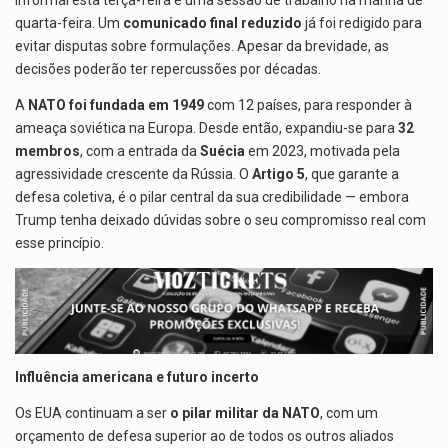
informal esta terça-feira e uma sessão de trabalho na manhã de
quarta-feira. Um
comunicado final reduzido
já foi redigido para
evitar disputas sobre formulações. Apesar da brevidade, as
decisões poderão ter repercussões por décadas.
A
NATO foi fundada em 1949
com 12 países, para responder à
ameaça soviética na Europa. Desde então, expandiu-se para
32
membros
, com a entrada da
Suécia
em 2023, motivada pela
agressividade crescente da Rússia. O
Artigo 5
, que garante a
defesa coletiva, é o pilar central da sua credibilidade — embora
Trump tenha deixado dúvidas sobre o seu compromisso real com
esse princípio.
Influência americana e futuro incerto
Os EUA continuam a ser
o pilar militar da NATO
, com um
orçamento de defesa superior ao de todos os outros aliados