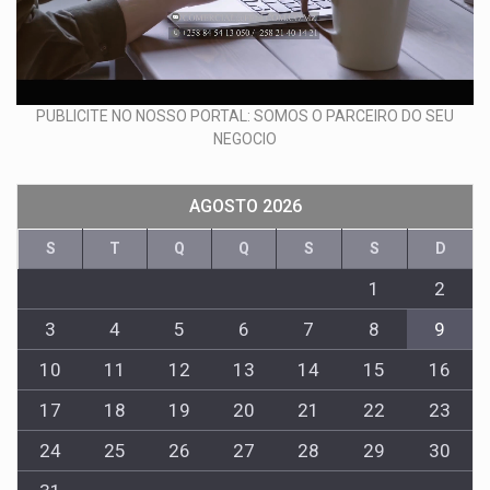
PUBLICITE NO NOSSO PORTAL: SOMOS O PARCEIRO DO SEU
NEGOCIO
AGOSTO 2026
S
T
Q
Q
S
S
D
1
2
3
4
5
6
7
8
9
10
11
12
13
14
15
16
17
18
19
20
21
22
23
24
25
26
27
28
29
30