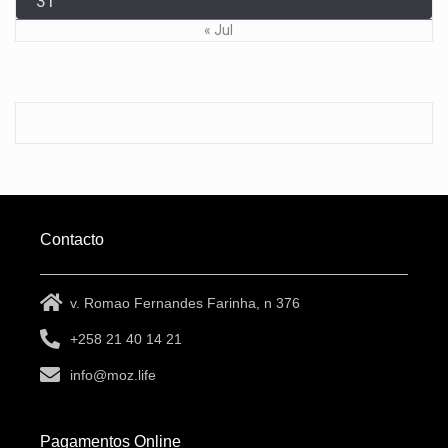
31
« Jul
Contacto
v. Romao Fernandes Farinha, n 376
+258 21 40 14 21
info@moz.life
Pagamentos Online