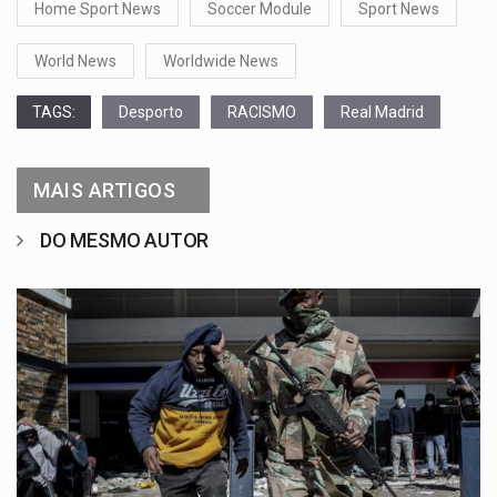
Home Sport News
Soccer Module
Sport News
World News
Worldwide News
TAGS:
Desporto
RACISMO
Real Madrid
MAIS ARTIGOS
DO MESMO AUTOR