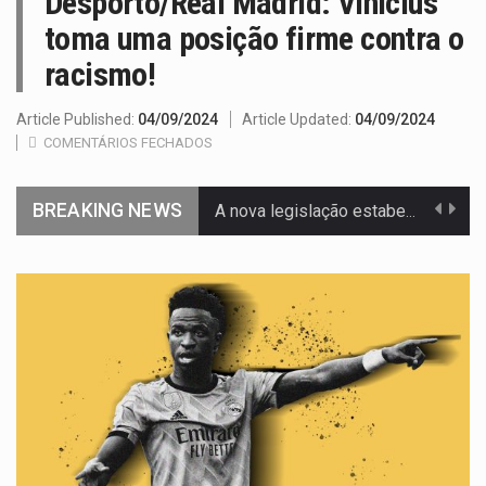
Desporto/Real Madrid: Vinicius
toma uma posição firme contra o
racismo!
Article Published:
04/09/2024
Article Updated:
04/09/2024
COMENTÁRIOS FECHADOS
BREAKING NEWS
A nova legislação estabelece um prazo de 180 dias para…
O Departamento de Estado norte-americano confirmou que cidadãos dos Estados…
A final coloca frente a frente duas equipas que chegaram…
A descoberta representa um marco para a astronomia moderna. Embora…
Segundo as autoridades canadianas, mais de 200 incêndios florestais continuam…
De acordo com as autoridades de saúde da Faixa de…