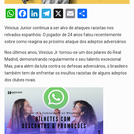
A polícia moçambicana anunciou a detenção de mais um suspeito…
W
F
Li
T
X
E
S
h
a
n
el
m
h
Cover photo suggestion (in English): A police officer outside a…
Vinicius Junior continua a ser alvo de ataques racistas nos
at
ce
ke
e
ail
ar
O Senado dos Estados Unidos aprovou, no dia 7 de…
relvados espanhóis. O jogador de 24 anos falou recentemente
s
b
dI
gr
e
sobre como reagiria ao próximo ataque dos adeptos adversários.
Legislação, renomeada em homenagem ao falecido senador Lindsey Graham, foi…
A
o
n
a
Nos últimos anos, Vinicius Jr. tornou-se um dos pilares do Real
p
o
m
Madrid, demonstrando regularmente o seu talento excecional.
Mas, para além da luta contra os defesas adversários, o brasileiro
p
k
também tem de enfrentar os insultos racistas de alguns adeptos
dos clubes rivais.