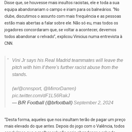
Disse que, se houvesse mais insultos racistas, ele e toda a sua
equipa abandonariam o campo e iriam para os balneários. “No
clube, discutimos o assunto com mais frequência e as pessoas
estão mais abertas a falar sobre ele. Não só eu, mas todos os
jogadores concordaram que, se voltar a acontecer, devemos
todos abandonar o relvado”, explicou Vinicius numa entrevista à
CNN.
Vini Jr says his Real Madrid teammates will leave the
pitch with him if there's further racist abuse from the
stands.
(w/
@cnnsport
,
@MirrorDarren
)
pic.twitter.com/dF1L56RakJ
— B/R Football (@brfootball)
September 2, 2024
“Desta forma, aqueles que nos insultam terão de pagar um preço
mais elevado do que antes. Depois do jogo com o Valência, todos