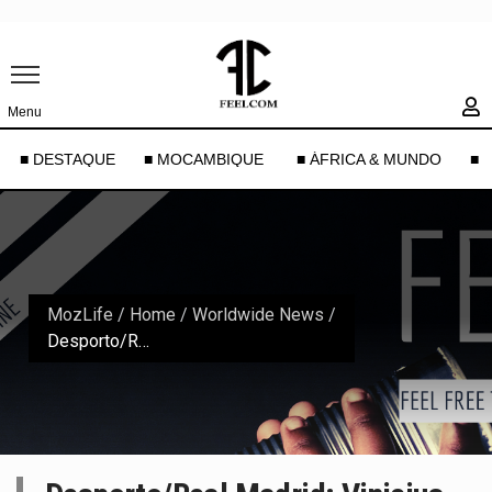
Menu
■ DESTAQUE
■ MOCAMBIQUE
■ ÁFRICA & MUNDO
■ 
MozLife
/
Home
/
Worldwide News
/
Desporto/Real Madrid: Vinicius toma uma posição firme contra o racismo!