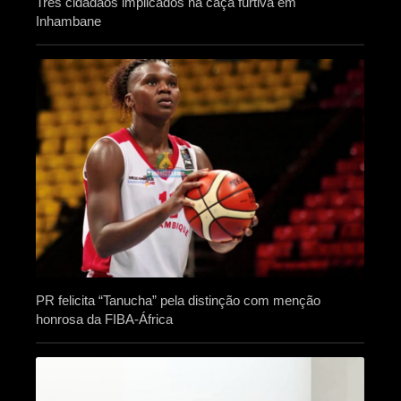
Três cidadãos implicados na caça furtiva em
Inhambane
PR felicita “Tanucha” pela distinção com menção
honrosa da FIBA-África