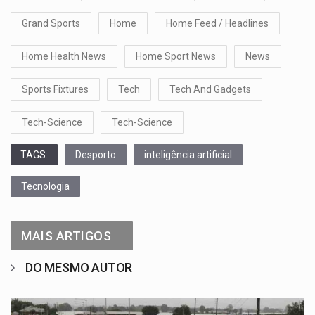
Grand Sports
Home
Home Feed / Headlines
Home Health News
Home Sport News
News
Sports Fixtures
Tech
Tech And Gadgets
Tech-Science
Tech-Science
TAGS:
Desporto
inteligência artificial
Tecnologia
MAIS ARTIGOS
DO MESMO AUTOR