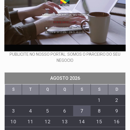
PUBLICITE NO NOSSO PORTAL: SOMOS O PARCEIRO DO SEU
NEGOCIO
AGOSTO 2026
S
T
Q
Q
S
S
D
1
2
3
4
5
6
7
8
9
10
11
12
13
14
15
16