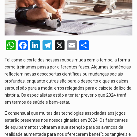
O pagamento marca o desfecho de um dos processos mais…
O programa, cuja implementação está prevista entre abril de 2026…
A nova legislação estabelece um prazo de 180 dias para…
W
F
Li
T
X
E
S
O Departamento de Estado norte-americano confirmou que cidadãos dos Estados…
h
a
n
el
m
h
A final coloca frente a frente duas equipas que chegaram…
Tal como o corte das nossas roupas muda com o tempo, a forma
at
ce
ke
e
ail
ar
como treinamos passa por diferentes fases. Algumas tendências
s
b
dI
gr
e
reflectem novas descobertas científicas ou mudanças sociais
profundas, enquanto outras são para o desporto o que as calças
A
o
n
a
sarouel são para a moda: erros relegados para o caixote do lixo da
p
o
m
história. Os especialistas estão a tentar prever o que 2024 trará
p
k
em termos de saúde e bem-estar.
É consensual que muitas das tecnologias associadas aos jogos
estarão presentes nos nossos ginásios em 2024. Os fabricantes
de equipamentos voltaram a sua atenção para os avanços da
realidade aumentada para nos oferecerem benefícios tangíveis e