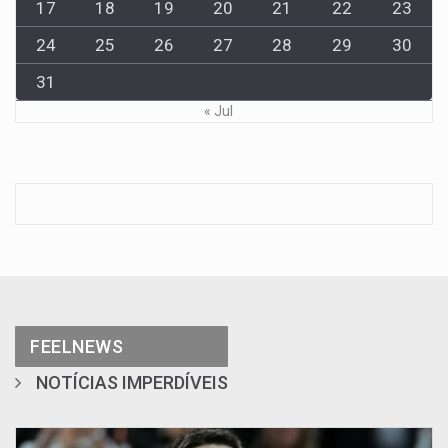
17
18
19
20
21
22
23
24
25
26
27
28
29
30
31
« Jul
FEELNEWS
NOTÍCIAS IMPERDÍVEIS