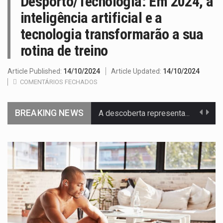
Desporto/Tecnologia: Em 2024, a
inteligência artificial e a
tecnologia transformarão a sua
rotina de treino
Article Published:
14/10/2024
Article Updated:
14/10/2024
COMENTÁRIOS FECHADOS
BREAKING NEWS
A descoberta representa um marco para a astronomia moderna. Embora…
Segundo as autoridades canadianas, mais de 200 incêndios florestais continuam…
De acordo com as autoridades de saúde da Faixa de…
Um dos casos mais graves envolveu a residência de Sam…
A cidade de Bunia, capital da província de Ituri, tornou-se…