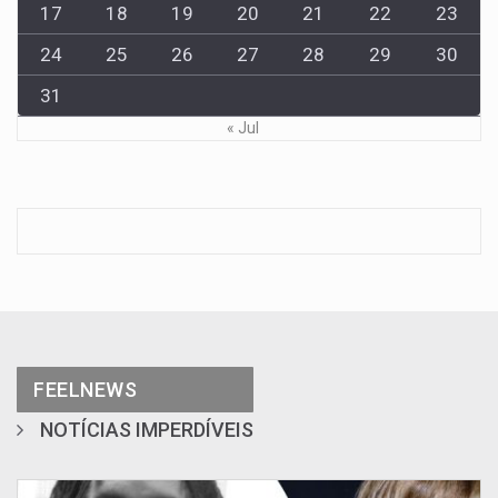
17
18
19
20
21
22
23
24
25
26
27
28
29
30
31
« Jul
FEELNEWS
NOTÍCIAS IMPERDÍVEIS