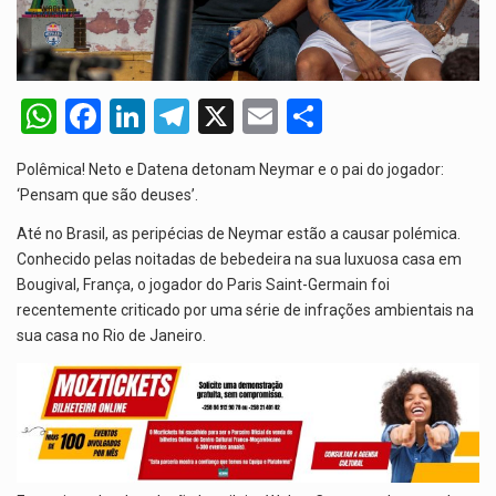
O programa, cuja implementação está prevista entre abril de 2026…
A nova legislação estabelece um prazo de 180 dias para…
W
F
Li
T
X
E
S
O Departamento de Estado norte-americano confirmou que cidadãos dos Estados…
h
a
n
el
m
h
A final coloca frente a frente duas equipas que chegaram…
Polêmica! Neto e Datena detonam Neymar e o pai do jogador:
at
ce
ke
e
ail
ar
‘Pensam que são deuses’.
s
b
dI
gr
e
A descoberta representa um marco para a astronomia moderna. Embora…
Até no Brasil, as peripécias de Neymar estão a causar polémica.
A
o
n
a
Conhecido pelas noitadas de bebedeira na sua luxuosa casa em
p
o
m
Bougival, França, o jogador do Paris Saint-Germain foi
recentemente criticado por uma série de infrações ambientais na
p
k
sua casa no Rio de Janeiro.