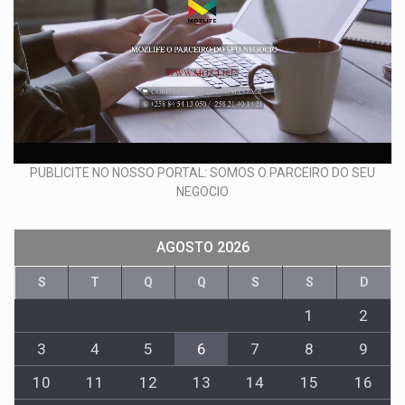
PUBLICITE NO NOSSO PORTAL: SOMOS O PARCEIRO DO SEU
NEGOCIO
AGOSTO 2026
S
T
Q
Q
S
S
D
1
2
3
4
5
6
7
8
9
10
11
12
13
14
15
16