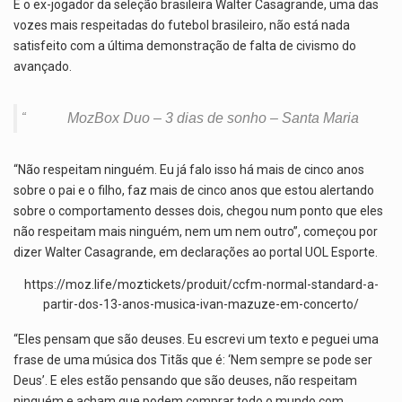
E o ex-jogador da seleção brasileira Walter Casagrande, uma das
vozes mais respeitadas do futebol brasileiro, não está nada
satisfeito com a última demonstração de falta de civismo do
avançado.
MozBox Duo – 3 dias de sonho – Santa Maria
“Não respeitam ninguém. Eu já falo isso há mais de cinco anos
sobre o pai e o filho, faz mais de cinco anos que estou alertando
sobre o comportamento desses dois, chegou num ponto que eles
não respeitam mais ninguém, nem um nem outro”, começou por
dizer Walter Casagrande, em declarações ao portal UOL Esporte.
https://moz.life/moztickets/produit/ccfm-normal-standard-a-
partir-dos-13-anos-musica-ivan-mazuze-em-concerto/
“Eles pensam que são deuses. Eu escrevi um texto e peguei uma
frase de uma música dos Titãs que é: ‘Nem sempre se pode ser
Deus’. E eles estão pensando que são deuses, não respeitam
ninguém e acham que podem comprar todo o mundo com