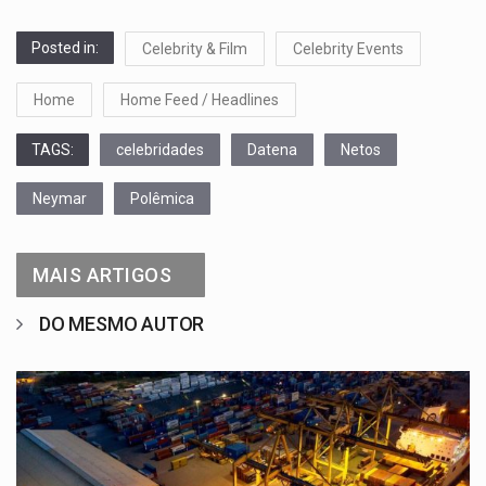
Posted in:
Celebrity & Film
Celebrity Events
Home
Home Feed / Headlines
TAGS:
celebridades
Datena
Netos
Neymar
Polêmica
MAIS ARTIGOS
DO MESMO AUTOR