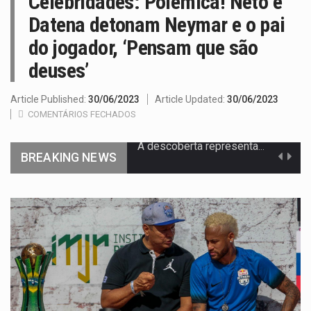
Celebridades: Polêmica! Neto e
Datena detonam Neymar e o pai
do jogador, ‘Pensam que são
deuses’
Article Published:
30/06/2023
Article Updated:
30/06/2023
COMENTÁRIOS FECHADOS
BREAKING NEWS
Segundo as autoridades canadianas, mais de 200 incêndios florestais continuam…
De acordo com as autoridades de saúde da Faixa de…
Um dos casos mais graves envolveu a residência de Sam…
A cidade de Bunia, capital da província de Ituri, tornou-se…
O pagamento marca o desfecho de um dos processos mais…