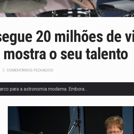
segue 20 milhões de 
 mostra o seu talento
COMENTÁRIOS FECHADOS
arco para a astronomia moderna. Embora…
anas, mais de 200 incêndios florestais continuam…
 de saúde da Faixa de…
olveu a residência de Sam…