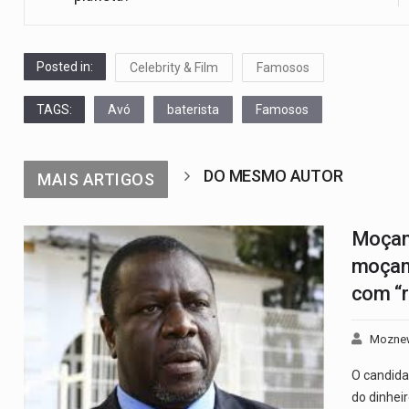
Posted in:
Celebrity & Film
Famosos
TAGS:
Avó
baterista
Famosos
DO MESMO AUTOR
MAIS ARTIGOS
Moçamb
moçam
com “r
Mozne
O candida
do dinheir