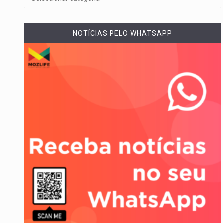
A cidade de Bunia, capital da pr
NOTÍCIAS PELO WHATSAPP
O pagamento marca o desfech
O programa, cuja implementação
A nova legislação estabelece 
O Departamento de Estado nor
A final coloca frente a frente