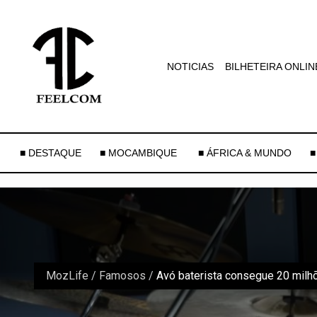
NOTICIAS
BILHETEIRA ONLIN
■ DESTAQUE
■ MOCAMBIQUE
■ ÁFRICA & MUNDO
■
MozLife
/
Famosos
/
Avó baterista consegue 20 milhõ