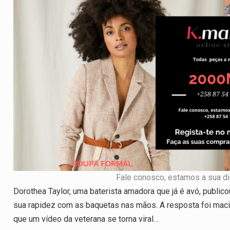
at
ce
ke
e
ail
ar
s
b
dI
gr
e
A
o
n
a
p
o
m
p
k
Fale conosco, estamos a sua d
Dorothea Taylor, uma baterista amadora que já é avó, publ
sua rapidez com as baquetas nas mãos. A resposta foi maciça
que um vídeo da veterana se torna viral…