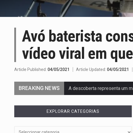
Avó baterista con
vídeo viral em que
Article Published:
04/05/2021
Article Updated:
04/05/2021
BREAKING NEWS
A descoberta representa um m
Segundo as autoridades canadi
EXPLORAR CATEGORIAS
De acordo com as autoridades
Um dos casos mais graves env