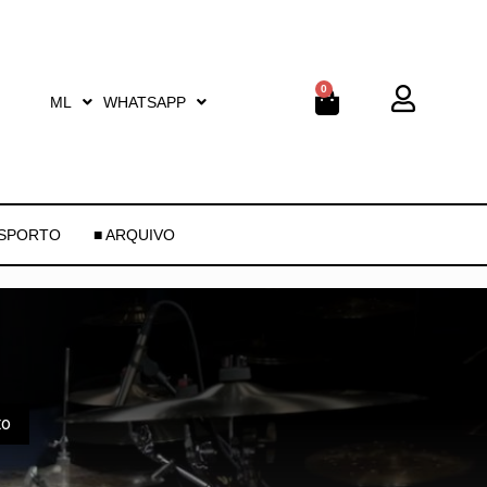
0
ML
WHATSAPP
ESPORTO
■ ARQUIVO
to