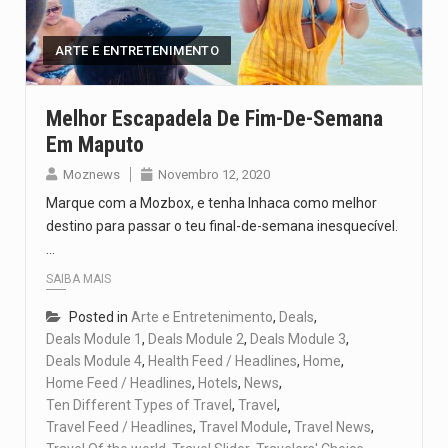
ARTE E ENTRETENIMENTO
Melhor Escapadela De Fim-De-Semana
Em Maputo
Moznews
Novembro 12, 2020
Marque com a Mozbox, e tenha Inhaca como melhor
destino para passar o teu final-de-semana inesquecível.
…
SAIBA MAIS
Posted in
Arte e Entretenimento
,
Deals
,
Deals Module 1
,
Deals Module 2
,
Deals Module 3
,
Deals Module 4
,
Health Feed / Headlines
,
Home
,
Home Feed / Headlines
,
Hotels
,
News
,
Ten Different Types of Travel
,
Travel
,
Travel Feed / Headlines
,
Travel Module
,
Travel News
,