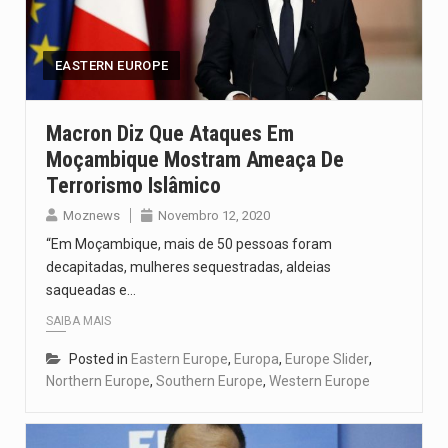
O pagamento marca o desfecho de um dos processos mais…
O programa, cuja implementação está prevista entre abril de 2026…
EASTERN EUROPE
A nova legislação estabelece um prazo de 180 dias para…
Macron Diz Que Ataques Em
Moçambique Mostram Ameaça De
O Departamento de Estado norte-americano confirmou que cidadãos dos Estados…
Terrorismo Islâmico
A final coloca frente a frente duas equipas que chegaram…
Moznews
Novembro 12, 2020
“Em Moçambique, mais de 50 pessoas foram
decapitadas, mulheres sequestradas, aldeias
saqueadas e…
SAIBA MAIS
Posted in
Eastern Europe
,
Europa
,
Europe Slider
,
Northern Europe
,
Southern Europe
,
Western Europe