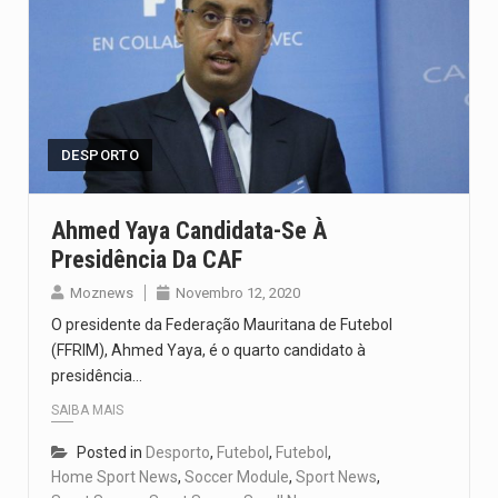
DESPORTO
Ahmed Yaya Candidata-Se À
Presidência Da CAF
Moznews
Novembro 12, 2020
O presidente da Federação Mauritana de Futebol
(FFRIM), Ahmed Yaya, é o quarto candidato à
presidência…
SAIBA MAIS
Posted in
Desporto
,
Futebol
,
Futebol
,
Home Sport News
,
Soccer Module
,
Sport News
,