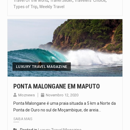
Travel Of the world
,
Travel Slider
,
Travelers' Choice
,
Types of Trip
,
Weekly Travel
LUXURY TRAVEL MAGAZINE
PONTA MALONGANE EM MAPUTO
Moznews
Novembro 12, 2020
Ponta Malongane é uma praia situada a 5 km a Norte da
Ponta de Ouro no sul de Moçambique, de areia…
SAIBA MAIS