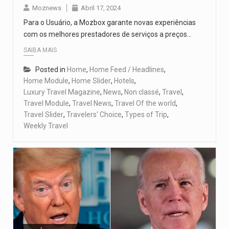
Moznews
Abril 17, 2024
Para o Usuário, a Mozbox garante novas experiências
com os melhores prestadores de serviços a preços…
SAIBA MAIS
Posted in
Home
,
Home Feed / Headlines
,
Home Module
,
Home Slider
,
Hotels
,
Luxury Travel Magazine
,
News
,
Non classé
,
Travel
,
Travel Module
,
Travel News
,
Travel Of the world
,
Travel Slider
,
Travelers' Choice
,
Types of Trip
,
Weekly Travel