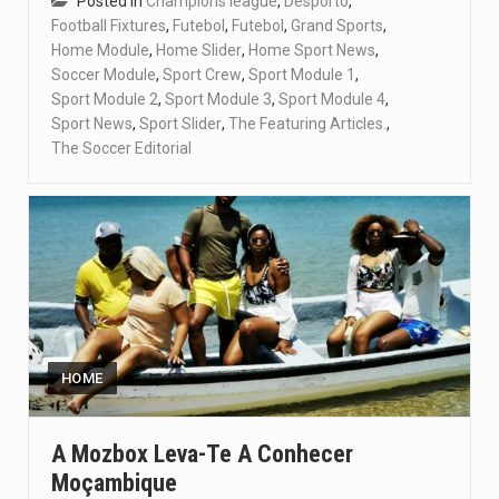
Posted in
Champions league
,
Desporto
,
Football Fixtures
,
Futebol
,
Futebol
,
Grand Sports
,
Home Module
,
Home Slider
,
Home Sport News
,
Soccer Module
,
Sport Crew
,
Sport Module 1
,
Sport Module 2
,
Sport Module 3
,
Sport Module 4
,
Sport News
,
Sport Slider
,
The Featuring Articles.
,
The Soccer Editorial
HOME
A Mozbox Leva-Te A Conhecer
Moçambique