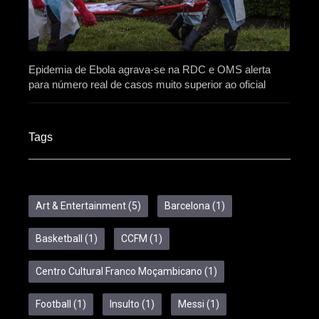
Epidemia de Ebola agrava-se na RDC e OMS alerta
para número real de casos muito superior ao oficial
Tags
Art & Entertainment
(5)
Barcelona
(1)
Basketball
(1)
CCFM
(1)
Centro Cultural Franco Moçambicano
(1)
Football
(1)
Insulto
(1)
Messi
(1)