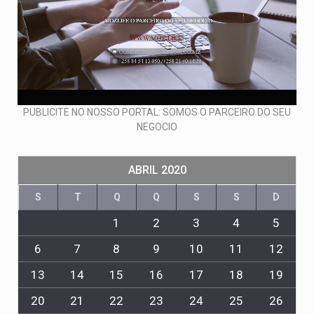
PUBLICITE NO NOSSO PORTAL: SOMOS O PARCEIRO DO SEU
NEGOCIO
ABRIL 2020
S
T
Q
Q
S
S
D
1
2
3
4
5
6
7
8
9
10
11
12
13
14
15
16
17
18
19
20
21
22
23
24
25
26