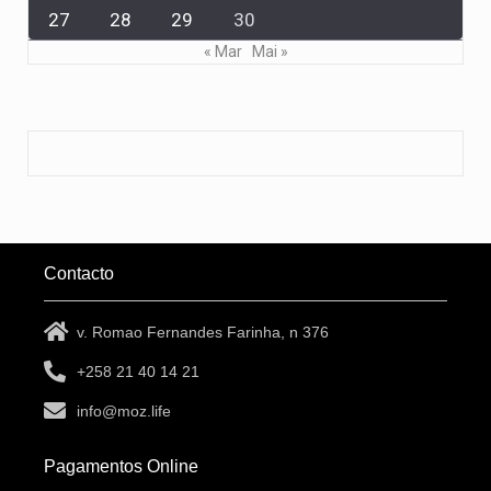
27
28
29
30
« Mar
Mai »
Contacto
v. Romao Fernandes Farinha, n 376
+258 21 40 14 21
info@moz.life
Pagamentos Online