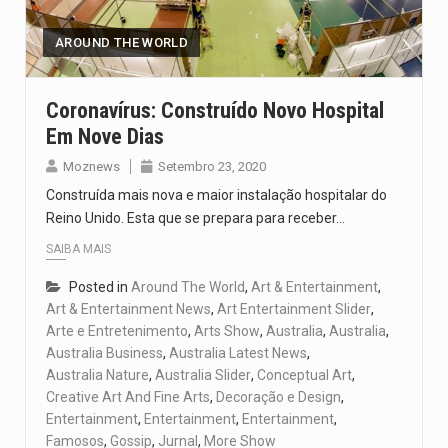
AROUND THE WORLD
Coronavírus: Construído Novo Hospital
Em Nove Dias
Moznews
Setembro 23, 2020
Construída mais nova e maior instalação hospitalar do
Reino Unido. Esta que se prepara para receber…
SAIBA MAIS
Posted in
Around The World
,
Art & Entertainment
,
Art & Entertainment News
,
Art Entertainment Slider
,
Arte e Entretenimento
,
Arts Show
,
Australia
,
Australia
,
Australia Business
,
Australia Latest News
,
Australia Nature
,
Australia Slider
,
Conceptual Art
,
Creative Art And Fine Arts
,
Decoração e Design
,
Entertainment
,
Entertainment
,
Entertainment
,
Famosos
,
Gossip
,
Jurnal
,
More Show