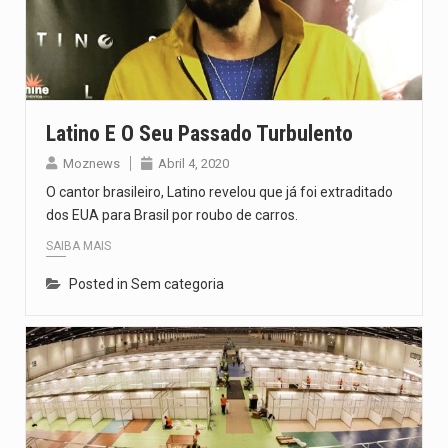
Segundo as autoridades canadianas, mais de 200 incêndios florestais continuam…
De acordo com as autoridades de saúde da Faixa de…
A polícia moçambicana anunciou a detenção de mais um suspeito…
Latino E O Seu Passado Turbulento
Cover photo suggestion (in English): A police officer outside a…
Moznews
Abril 4, 2020
O cantor brasileiro, Latino revelou que já foi extraditado
O Senado dos Estados Unidos aprovou, no dia 7 de…
dos EUA para Brasil por roubo de carros.
SAIBA MAIS
Posted in Sem categoria