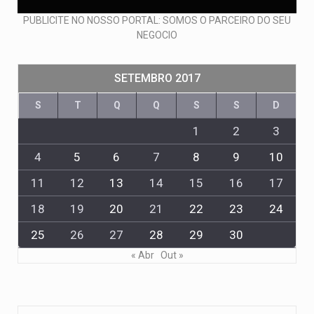
PUBLICITE NO NOSSO PORTAL: SOMOS O PARCEIRO DO SEU
NEGOCIO
SETEMBRO 2017
S
T
Q
Q
S
S
D
1
2
3
4
5
6
7
8
9
10
11
12
13
14
15
16
17
18
19
20
21
22
23
24
25
26
27
28
29
30
« Abr
Out »