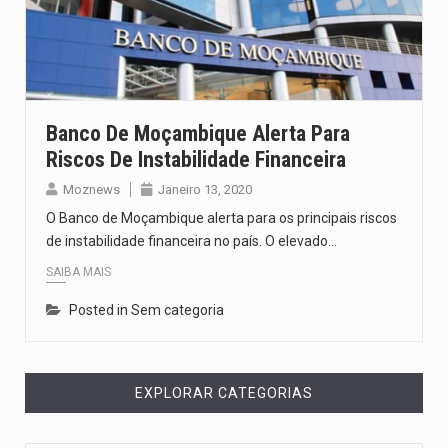
Segundo as autoridades canadianas, mais de 200 incêndios florestais continuam…
De acordo com as autoridades de saúde da Faixa de…
A polícia moçambicana anunciou a detenção de mais um suspeito…
Banco De Moçambique Alerta Para
Riscos De Instabilidade Financeira
Cover photo suggestion (in English): A police officer outside a…
Moznews
Janeiro 13, 2020
O Senado dos Estados Unidos aprovou, no dia 7 de…
O Banco de Moçambique alerta para os principais riscos
de instabilidade financeira no país. O elevado…
SAIBA MAIS
Posted in Sem categoria
EXPLORAR CATEGORIAS