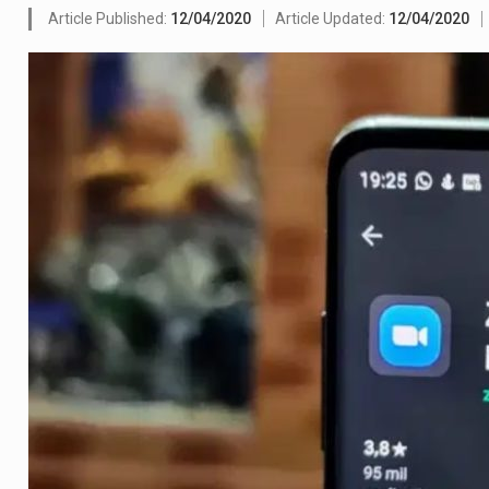
olveu a residência de Sam…
Article Published:
12/04/2020
Article Updated:
12/04/2020
ovíncia de Ituri, tornou-se…
o de um dos processos mais…
 está prevista entre abril de 2026…
um prazo de 180 dias para…
te-americano confirmou que cidadãos dos Estados…
 duas equipas que chegaram…