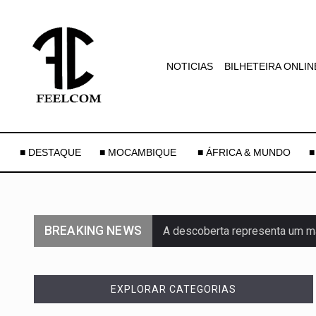
NOTICIAS
BILHETEIRA ONLIN
■ DESTAQUE
■ MOCAMBIQUE
■ ÁFRICA & MUNDO
■
BREAKING NEWS
A descoberta representa um m
Segundo as autoridades canadi
EXPLORAR CATEGORIAS
De acordo com as autoridades