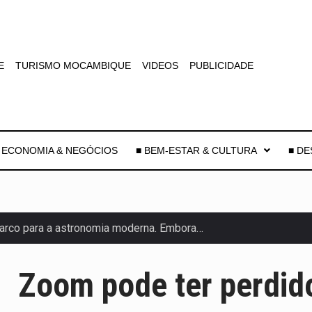
E
TURISMO MOCAMBIQUE
VIDEOS
PUBLICIDADE
 ECONOMIA & NEGÓCIOS
■ BEM-ESTAR & CULTURA
■ D
arco para a astronomia moderna. Embora…
anas, mais de 200 incêndios florestais continuam…
Zoom pode ter perdido
 de saúde da Faixa de…