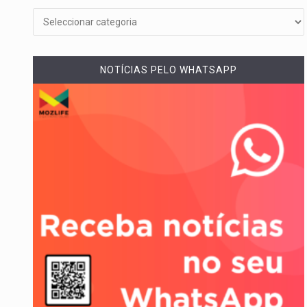
Um dos casos mais graves env
A cidade de Bunia, capital da pr
NOTÍCIAS PELO WHATSAPP
O pagamento marca o desfech
O programa, cuja implementação
A nova legislação estabelece 
O Departamento de Estado nor
A final coloca frente a frente