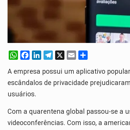
W
F
Li
T
X
E
S
h
a
n
el
m
h
A empresa possui um aplicativo popular
at
ce
ke
e
ail
ar
s
b
dI
gr
e
escândalos de privacidade prejudicaram
A
o
n
a
usuários.
p
o
m
p
k
Com a quarentena global passou-se a us
videoconferências. Com isso, a ameri