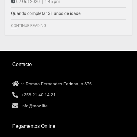
07 Out 2020
1.45 pm
Quando completar 31 anos de idade...
CONTINUE READING
Contacto
v. Romao Fernandes Farinha, n 376
+258 21 40 14 21
info@moz.life
Pagamentos Online