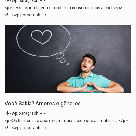
<!-- wp:paragraph -->
<p>Pessoas inteligentes tendem a consumir mais álcool.</p>
<!-- /wp:paragraph -->
Você Sabia? Amores e gêneros
<!-- wp:paragraph -->
<p>Os homens se apaixonam mais rápido que as mulheres.</p>
<!-- /wp:paragraph -->