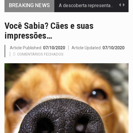
BREAKING NEWS
Segundo as autoridades canadianas, mais de 200 incêndios florestais continuam…
Você Sabia? Cães e suas
De acordo com as autoridades de saúde da Faixa de…
impressões…
Um dos casos mais graves envolveu a residência de Sam…
Article Published:
07/10/2020
Article Updated:
07/10/2020
A cidade de Bunia, capital da província de Ituri, tornou-se…
COMENTÁRIOS FECHADOS
O pagamento marca o desfecho de um dos processos mais…
O programa, cuja implementação está prevista entre abril de 2026…
A nova legislação estabelece um prazo de 180 dias para…
O Departamento de Estado norte-americano confirmou que cidadãos dos Estados…
A final coloca frente a frente duas equipas que chegaram…