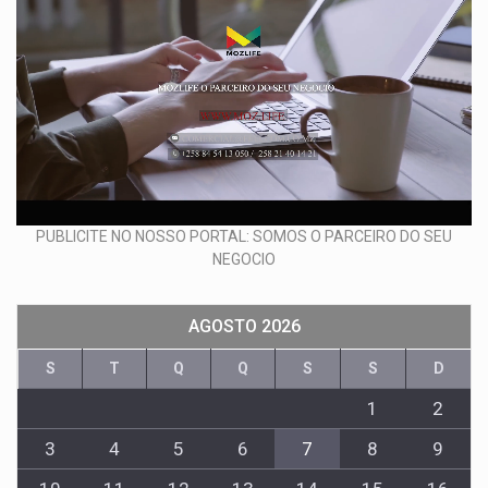
PUBLICITE NO NOSSO PORTAL: SOMOS O PARCEIRO DO SEU
NEGOCIO
AGOSTO 2026
S
T
Q
Q
S
S
D
1
2
3
4
5
6
7
8
9