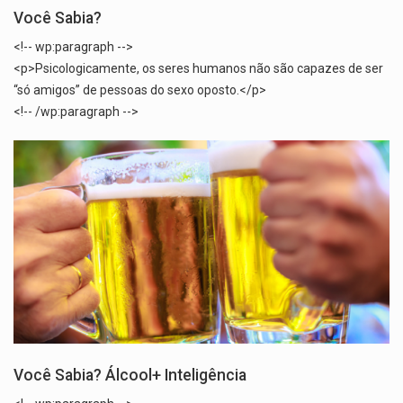
Você Sabia?
<!-- wp:paragraph -->
<p>Psicologicamente, os seres humanos não são capazes de ser
“só amigos” de pessoas do sexo oposto.</p>
<!-- /wp:paragraph -->
Você Sabia? Álcool+ Inteligência