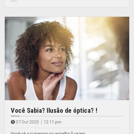
Você Sabia? Ilusão de óptica? !
07 Out 2020
12.11 pm
Você vê a si mesmo no espelho 5 vezes…