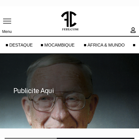
Menu
■ DESTAQUE
■ MOCAMBIQUE
■ ÁFRICA & MUNDO
■ 
Publicite Aqui