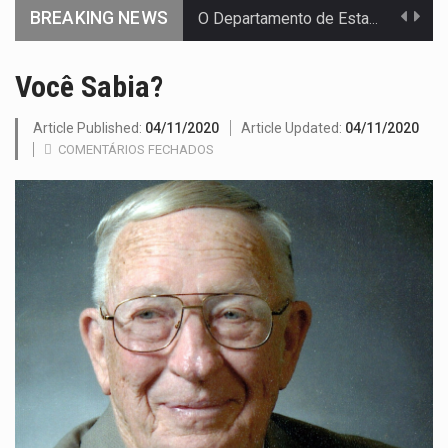
BREAKING NEWS
O Departamento de Estado norte-americano confirmou que cidadãos dos Estados…
A final coloca frente a frente duas equipas que chegaram…
Você Sabia?
A descoberta representa um marco para a astronomia moderna. Embora…
Article Published:
04/11/2020
Article Updated:
04/11/2020
COMENTÁRIOS FECHADOS
Segundo as autoridades canadianas, mais de 200 incêndios florestais continuam…
De acordo com as autoridades de saúde da Faixa de…
Um dos casos mais graves envolveu a residência de Sam…
A cidade de Bunia, capital da província de Ituri, tornou-se…
O Senado dos Estados Unidos aprovou, no dia 7 de…
Legislação, renomeada em homenagem ao falecido senador Lindsey Graham, foi…
A nova legislação estabelece um prazo de 180 dias para…