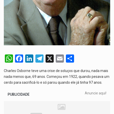
W
F
Li
T
X
E
S
h
a
n
el
m
h
Charles Osborne teve uma crise de soluços que durou, nada mais
at
ce
ke
e
ail
ar
nada menos que, 69 anos. Começou em 1922, quando pesava um
s
b
dI
gr
e
cerdo para sacrificá-lo e só parou quando ele já tinha 97 anos.
A
o
n
a
Anuncie aqui!
PUBLICIDADE
p
o
m
p
k