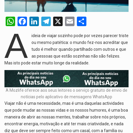
O Senado dos Estados Unidos aprovou, no dia 7 de…
W
F
Li
T
X
E
S
Legislação, renomeada em homenagem ao falecido senador Lindsey Graham, foi…
h
a
n
el
m
h
A
A nova legislação estabelece um prazo de 180 dias para…
ideia de viajar sozinho pode por vezes parecer triste
at
ce
ke
e
ail
ar
ou mesmo patética: o mundo fez-nos acreditar que
s
b
dI
gr
e
O Departamento de Estado norte-americano confirmou que cidadãos dos Estados…
tudo é melhor quando partilhado com outros e que
A
o
as pessoas que estão sozinhas não são felizes.
n
a
Mas isto pode estar muito longe da realidade.
p
o
m
p
k
A Mozlife oferece aos seus leitores o serviço gratuito de envio de
notícias pelo aplicativo de mensagens WhatsApp
Viajar não é uma necessidade, mas é uma daquelas actividades
que pode mudar as nossas vidas e os nossos humores, é uma boa
maneira de abrir as nossas mentes, trabalhar sobre nós próprios,
encontrar energia, motivação e até ter mais criatividade, e nada
diz que deve ser sempre feito como um casal, com a família ou