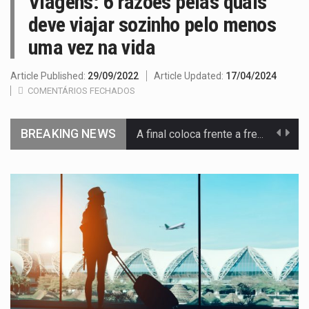
Viagens: 6 razões pelas quais
deve viajar sozinho pelo menos
uma vez na vida
Article Published:
29/09/2022
Article Updated:
17/04/2024
COMENTÁRIOS FECHADOS
BREAKING NEWS
A final coloca frente a frente duas equipas que chegaram…
A descoberta representa um marco para a astronomia moderna. Embora…
Segundo as autoridades canadianas, mais de 200 incêndios florestais continuam…
De acordo com as autoridades de saúde da Faixa de…
Um dos casos mais graves envolveu a residência de Sam…
A cidade de Bunia, capital da província de Ituri, tornou-se…