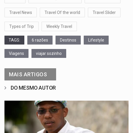
Travel News
Travel Of the world
Travel Slider
Types of Trip
Weekly Travel
TAGS:
6 razões
Destinos
Lifestyle
Viagens
viajar sozinho
MAIS ARTIGOS
DO MESMO AUTOR