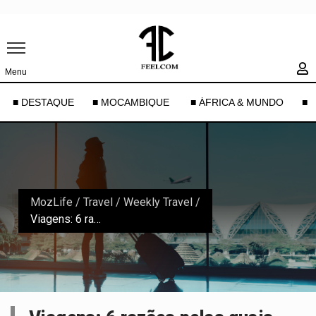
Menu
■ DESTAQUE
■ MOCAMBIQUE
■ ÁFRICA & MUNDO
■ 
MozLife
/
Travel
/
Weekly Travel
/
Viagens: 6 razões pelas quais deve viajar sozinho pelo menos uma vez na vida