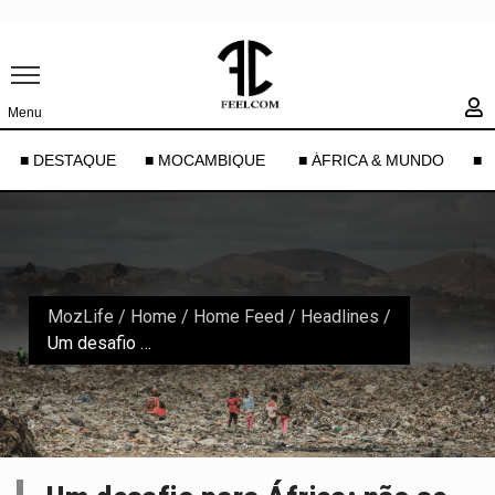
Menu
■ DESTAQUE
■ MOCAMBIQUE
■ ÁFRICA & MUNDO
■ 
MozLife
/
Home
/
Home Feed / Headlines
/
Um desafio para África: não se tornar o “caixote do lixo plástico” do mundo