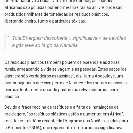
De Antananarivo a Dakar, via Nairobi e Conacri, as capitais
africanas são poluídas por enormes lixeiras ao ar livre onde são
produzidos milhares de toneladas de resíduos plásticos,
libertando cheiro, fumo e partículas tóxicas.
TotalEnergies: descoberta « significativa » de petróleo
e gás leve ao largo da Namíbia
Os resíduos plásticos também poluem os oceanos e as zonas
rurais, ameaçando a vida selvagem e as pessoas. Estes sacos [de
plástico] são verdadeiros assassinos”, diz Hama Abdoulaye, um
pastor nigeriano que vive perto de Niamey. Eles matam os nossos
animais lentamente quando pastam na relva misturada com
plástico.
Devido à fraca recolha de resíduos e à falta de instalações de
reciclagem, “os resíduos plásticos estão a aumentar em África”,
regista um relatório recente do Programa das Nações Unidas para
o Ambiente (PNUA), que representa “uma ameaça significativa