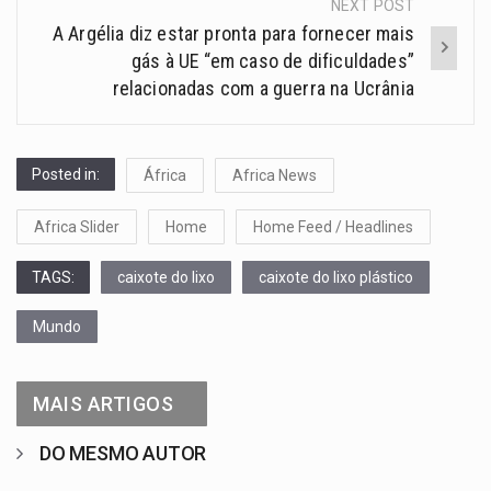
NEXT POST
A Argélia diz estar pronta para fornecer mais
gás à UE “em caso de dificuldades”
relacionadas com a guerra na Ucrânia
Posted in:
África
Africa News
Africa Slider
Home
Home Feed / Headlines
TAGS:
caixote do lixo
caixote do lixo plástico
Mundo
MAIS ARTIGOS
DO MESMO AUTOR