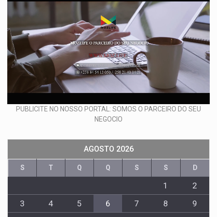
PUBLICITE NO NOSSO PORTAL: SOMOS O PARCEIRO DO SEU
NEGOCIO
AGOSTO 2026
S
T
Q
Q
S
S
D
1
2
3
4
5
6
7
8
9