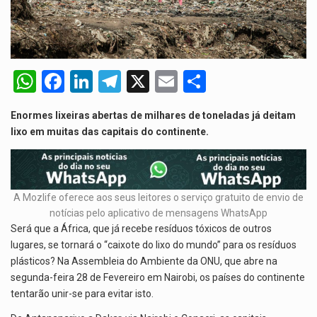
A nova legislação estabelece um prazo de 180 dias para…
O Departamento de Estado norte-americano confirmou que cidadãos dos Estados…
W
F
Li
T
X
E
S
A final coloca frente a frente duas equipas que chegaram…
h
a
n
el
m
h
A descoberta representa um marco para a astronomia moderna. Embora…
Enormes lixeiras abertas de milhares de toneladas já deitam
at
ce
ke
e
ail
ar
lixo em muitas das capitais do continente.
s
b
dI
gr
e
A
o
n
a
p
o
m
A Mozlife oferece aos seus leitores o serviço gratuito de envio de
p
k
notícias pelo aplicativo de mensagens WhatsApp
Será que a África, que já recebe resíduos tóxicos de outros
lugares, se tornará o “caixote do lixo do mundo” para os resíduos
plásticos? Na Assembleia do Ambiente da ONU, que abre na
segunda-feira 28 de Fevereiro em Nairobi, os países do continente
tentarão unir-se para evitar isto.