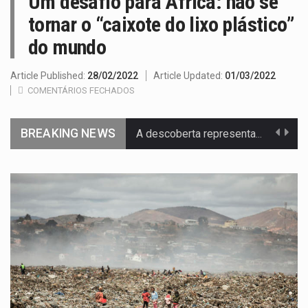
Um desafio para África: não se
tornar o “caixote do lixo plástico”
do mundo
Article Published:
28/02/2022
Article Updated:
01/03/2022
COMENTÁRIOS FECHADOS
BREAKING NEWS
Segundo as autoridades canadianas, mais de 200 incêndios florestais continuam…
De acordo com as autoridades de saúde da Faixa de…
Um dos casos mais graves envolveu a residência de Sam…
A cidade de Bunia, capital da província de Ituri, tornou-se…
O pagamento marca o desfecho de um dos processos mais…
O programa, cuja implementação está prevista entre abril de 2026…