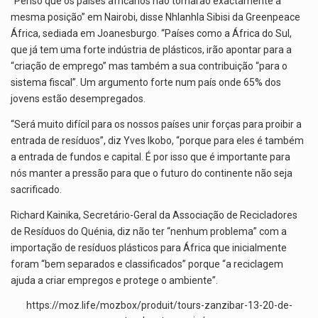
“Penso que os países africanos não tomarão exactamente a
mesma posição” em Nairobi, disse Nhlanhla Sibisi da Greenpeace
África, sediada em Joanesburgo. “Países como a África do Sul,
que já tem uma forte indústria de plásticos, irão apontar para a
“criação de emprego” mas também a sua contribuição “para o
sistema fiscal”. Um argumento forte num país onde 65% dos
jovens estão desempregados.
“Será muito difícil para os nossos países unir forças para proibir a
entrada de resíduos”, diz Yves Ikobo, “porque para eles é também
a entrada de fundos e capital. É por isso que é importante para
nós manter a pressão para que o futuro do continente não seja
sacrificado.
Richard Kainika, Secretário-Geral da Associação de Recicladores
de Resíduos do Quénia, diz não ter “nenhum problema” com a
importação de resíduos plásticos para África que inicialmente
foram “bem separados e classificados” porque “a reciclagem
ajuda a criar empregos e protege o ambiente”.
https://moz.life/mozbox/produit/tours-zanzibar-13-20-de-