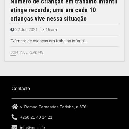
Número de crianças em trabalho infantil
atinge recorde; uma em cada 10
crianças vive nessa situação
22 Jun 2021
8.16 am
“Número de crianças em trabalho infantil…
CONTINUE READING
Contacto
v. Romao Fernandes Farinha, n 376
+258 21 40 14 21
info@moz.life