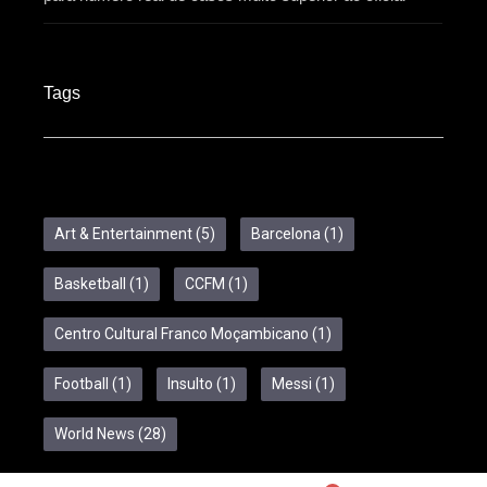
Tags
Art & Entertainment
(5)
Barcelona
(1)
Basketball
(1)
CCFM
(1)
Centro Cultural Franco Moçambicano
(1)
Football
(1)
Insulto
(1)
Messi
(1)
World News
(28)