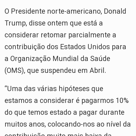
h
a
n
el
m
h
O Presidente norte-americano, Donald
at
ce
ke
e
ail
ar
s
b
dI
gr
e
Trump, disse ontem que está a
A
o
n
a
considerar retomar parcialmente a
p
o
m
contribuição dos Estados Unidos para
p
k
a Organização Mundial da Saúde
(OMS), que suspendeu em Abril.
“Uma das várias hipóteses que
estamos a considerar é pagarmos 10%
do que temos estado a pagar durante
muitos anos, colocando-nos ao nível da