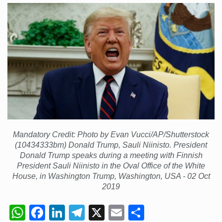
Segundo as autoridades canadianas, mais de 200 incêndios florestais continuam…
De acordo com as autoridades de saúde da Faixa de…
A polícia moçambicana anunciou a detenção de mais um suspeito…
Cover photo suggestion (in English): A police officer outside a…
O Senado dos Estados Unidos aprovou, no dia 7 de…
Mandatory Credit: Photo by Evan Vucci/AP/Shutterstock
(10434333bm) Donald Trump, Sauli Niinisto. President
Donald Trump speaks during a meeting with Finnish
President Sauli Niinisto in the Oval Office of the White
House, in Washington Trump, Washington, USA - 02 Oct
2019
W
F
Li
T
X
E
S