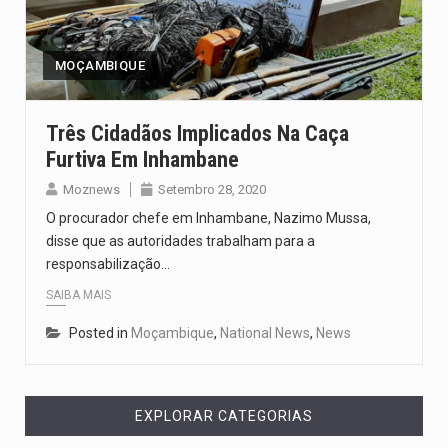
Um dos casos mais graves envolveu a residência de Sam…
A cidade de Bunia, capital da província de Ituri, tornou-se…
MOÇAMBIQUE
O Senado dos Estados Unidos aprovou, no dia 7 de…
Três Cidadãos Implicados Na Caça
Furtiva Em Inhambane
Legislação, renomeada em homenagem ao falecido senador Lindsey Graham, foi…
Moznews
Setembro 28, 2020
A nova legislação estabelece um prazo de 180 dias para…
O procurador chefe em Inhambane, Nazimo Mussa,
disse que as autoridades trabalham para a
responsabilização…
SAIBA MAIS
Posted in
Moçambique
,
National News
,
News
EXPLORAR CATEGORIAS