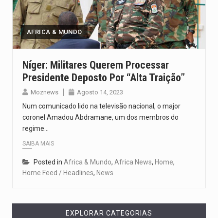
O pagamento marca o desfecho de um dos processos mais…
O programa, cuja implementação está prevista entre abril de 2026…
AFRICA & MUNDO
A nova legislação estabelece um prazo de 180 dias para…
Níger: Militares Querem Processar
Presidente Deposto Por “alta Traição”
O Departamento de Estado norte-americano confirmou que cidadãos dos Estados…
Moznews
Agosto 14, 2023
A final coloca frente a frente duas equipas que chegaram…
Num comunicado lido na televisão nacional, o major
coronel Amadou Abdramane, um dos membros do
regime…
SAIBA MAIS
Posted in
Africa & Mundo
,
Africa News
,
Home
,
Home Feed / Headlines
,
News
EXPLORAR CATEGORIAS