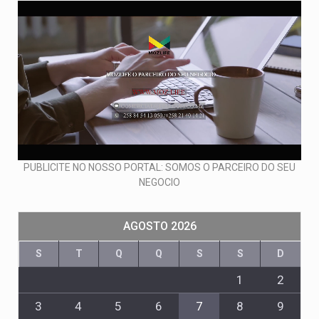
PUBLICITE NO NOSSO PORTAL: SOMOS O PARCEIRO DO SEU
NEGOCIO
AGOSTO 2026
S
T
Q
Q
S
S
D
1
2
3
4
5
6
7
8
9