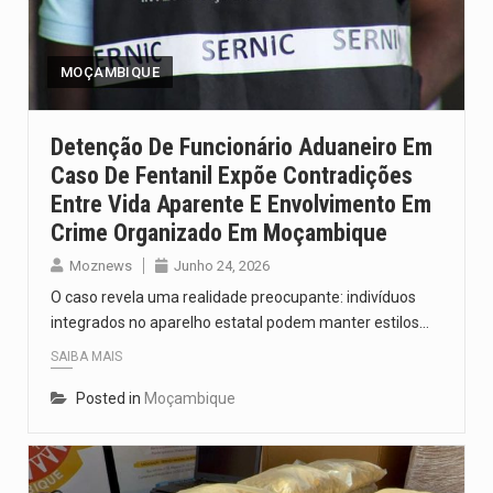
O pagamento marca o desfecho de um dos processos mais…
O programa, cuja implementação está prevista entre abril de 2026…
MOÇAMBIQUE
A nova legislação estabelece um prazo de 180 dias para…
Detenção De Funcionário Aduaneiro Em
Caso De Fentanil Expõe Contradições
O Departamento de Estado norte-americano confirmou que cidadãos dos Estados…
Entre Vida Aparente E Envolvimento Em
A final coloca frente a frente duas equipas que chegaram…
Crime Organizado Em Moçambique
Moznews
Junho 24, 2026
O caso revela uma realidade preocupante: indivíduos
integrados no aparelho estatal podem manter estilos…
SAIBA MAIS
Posted in
Moçambique