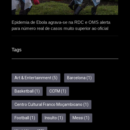
Epidemia de Ebola agrava-se na RDC e OMS alerta
para número real de casos muito superior ao oficial
Tags
Art & Entertainment
(5)
Barcelona
(1)
Basketball
(1)
CCFM
(1)
Centro Cultural Franco Moçambicano
(1)
Football
(1)
Insulto
(1)
Messi
(1)