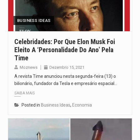
Segundo as autoridades canadianas, mais de 200 incêndios florestais continuam…
De acordo com as autoridades de saúde da Faixa de…
BUSINESS IDEAS
A polícia moçambicana anunciou a detenção de mais um suspeito…
Celebridades: Por Que Elon Musk Foi
Eleito A ‘Personalidade Do Ano’ Pela
Cover photo suggestion (in English): A police officer outside a…
Time
O Senado dos Estados Unidos aprovou, no dia 7 de…
Moznews
Dezembro 15, 2021
A revista Time anunciou nesta segunda-feira (13) o
bilionário, fundador da Tesla e empresário espacial…
SAIBA MAIS
Posted in
Business Ideas
,
Economia