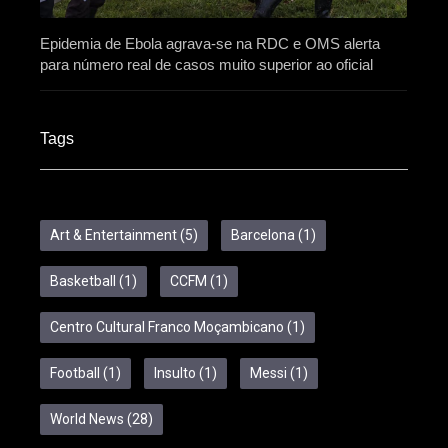
Epidemia de Ebola agrava-se na RDC e OMS alerta
para número real de casos muito superior ao oficial
Tags
Art & Entertainment
(5)
Barcelona
(1)
Basketball
(1)
CCFM
(1)
Centro Cultural Franco Moçambicano
(1)
Football
(1)
Insulto
(1)
Messi
(1)
World News
(28)