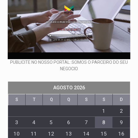
PUBLICITE NO NOSSO PORTAL: SOMOS O PARCEIRO DO SEU
NEGOCIO
AGOSTO 2026
S
T
Q
Q
S
S
D
1
2
3
4
5
6
7
8
9
10
11
12
13
14
15
16